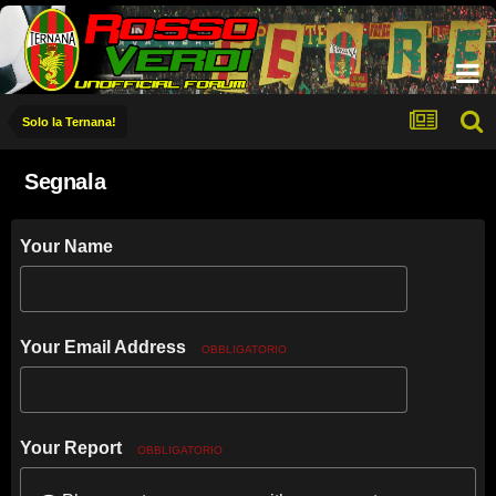
Solo la Ternana!
Segnala
Your Name
Your Email Address
OBBLIGATORIO
Your Report
OBBLIGATORIO