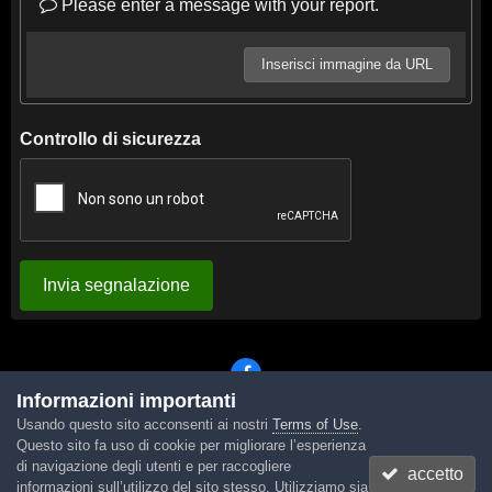
Please enter a message with your report.
Inserisci immagine da URL
Controllo di sicurezza
Invia segnalazione
Informazioni importanti
Usando questo sito acconsenti ai nostri
Terms of Use
.
Lingua
Tema
Contattaci
Cookies
Questo sito fa uso di cookie per migliorare l’esperienza
Powered by Invision Community
di navigazione degli utenti e per raccogliere
accetto
informazioni sull’utilizzo del sito stesso. Utilizziamo sia