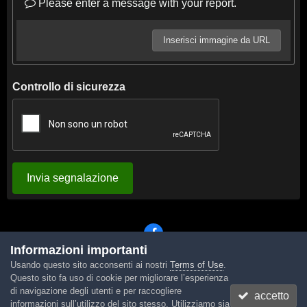
Please enter a message with your report.
Inserisci immagine da URL
Controllo di sicurezza
Invia segnalazione
Informazioni importanti
Usando questo sito acconsenti ai nostri
Terms of Use
.
Lingua
Tema
Contattaci
Cookies
Questo sito fa uso di cookie per migliorare l’esperienza
Powered by Invision Community
di navigazione degli utenti e per raccogliere
accetto
informazioni sull’utilizzo del sito stesso. Utilizziamo sia