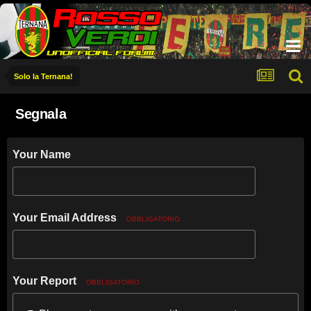
Solo la Ternana!
Segnala
Your Name
Your Email Address
OBBLIGATORIO
Your Report
OBBLIGATORIO