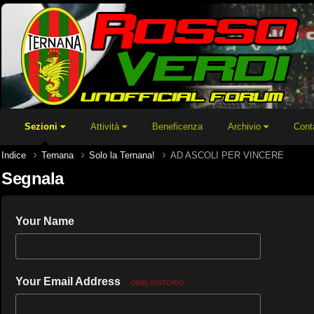
Sezioni
Attività
Beneficenza
Archivio
Cont
Indice
Ternana
Solo la Ternana!
AD ASCOLI PER VINCERE
Segnala
Your Name
Your Email Address
OBBLIGATORIO