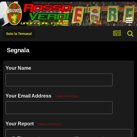
Solo la Ternana!
Segnala
Your Name
Your Email Address
OBBLIGATORIO
Your Report
OBBLIGATORIO