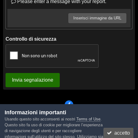
Please enter a message with your report.
Inserisci immagine da URL
Controllo di sicurezza
Invia segnalazione
Informazioni importanti
Usando questo sito acconsenti ai nostri
Terms of Use
.
Lingua
Tema
Contattaci
Cookies
Questo sito fa uso di cookie per migliorare l’esperienza
Powered by Invision Community
di navigazione degli utenti e per raccogliere
accetto
informazioni sull’utilizzo del sito stesso. Utilizziamo sia