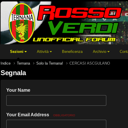
Sezioni
Attività
Beneficenza
Archivio
Cont
Indice
Ternana
Solo la Ternana!
CERCASI ASCGULANO
Segnala
Your Name
Your Email Address
OBBLIGATORIO