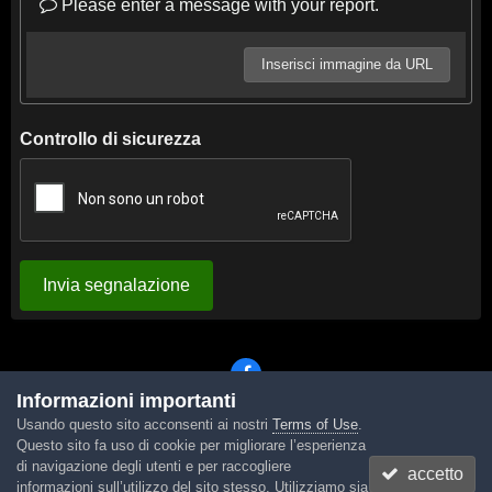
Please enter a message with your report.
Inserisci immagine da URL
Controllo di sicurezza
Invia segnalazione
Informazioni importanti
Usando questo sito acconsenti ai nostri
Terms of Use
.
Lingua
Tema
Contattaci
Cookies
Questo sito fa uso di cookie per migliorare l’esperienza
Powered by Invision Community
di navigazione degli utenti e per raccogliere
accetto
informazioni sull’utilizzo del sito stesso. Utilizziamo sia