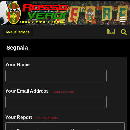
Solo la Ternana!
Segnala
Your Name
Your Email Address
OBBLIGATORIO
Your Report
OBBLIGATORIO