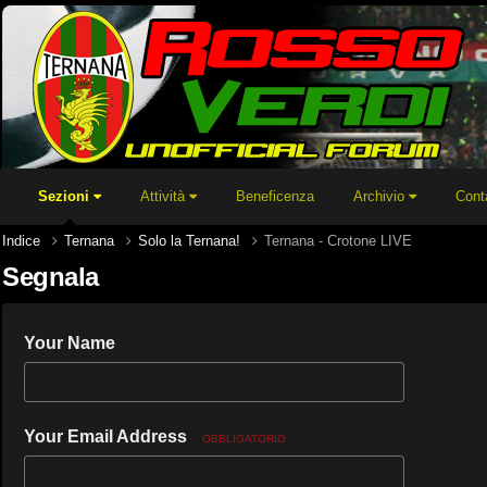
Sezioni
Attività
Beneficenza
Archivio
Cont
Indice
Ternana
Solo la Ternana!
Ternana - Crotone LIVE
Segnala
Your Name
Your Email Address
OBBLIGATORIO