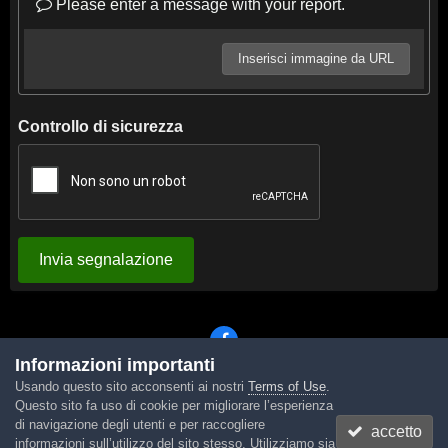
Please enter a message with your report.
Inserisci immagine da URL
Controllo di sicurezza
Invia segnalazione
Informazioni importanti
Usando questo sito acconsenti ai nostri
Terms of Use
.
Lingua
Tema
Contattaci
Cookies
Questo sito fa uso di cookie per migliorare l’esperienza
Powered by Invision Community
di navigazione degli utenti e per raccogliere
accetto
informazioni sull’utilizzo del sito stesso. Utilizziamo sia