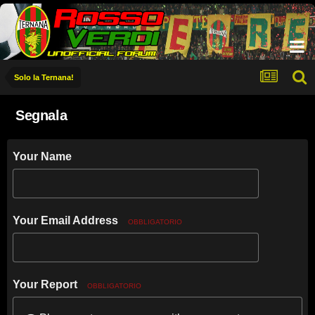
Solo la Ternana!
Segnala
Your Name
Your Email Address
OBBLIGATORIO
Your Report
OBBLIGATORIO