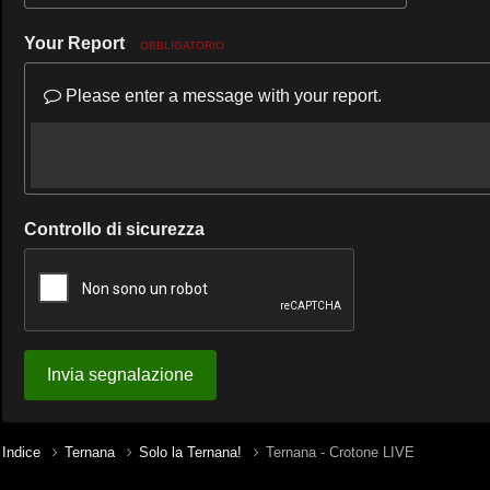
Your Report
OBBLIGATORIO
Please enter a message with your report.
Controllo di sicurezza
Invia segnalazione
Indice
Ternana
Solo la Ternana!
Ternana - Crotone LIVE