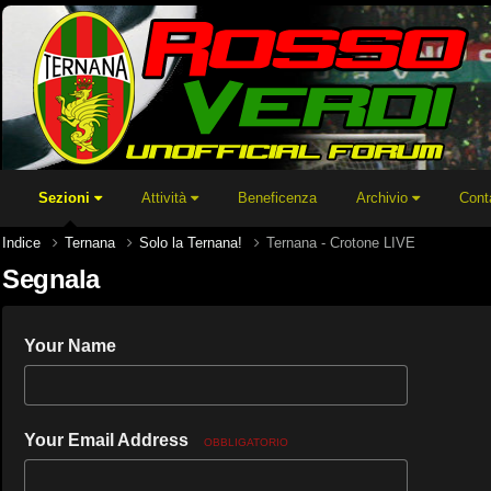
Sezioni
Attività
Beneficenza
Archivio
Cont
Indice
Ternana
Solo la Ternana!
Ternana - Crotone LIVE
Segnala
Your Name
Your Email Address
OBBLIGATORIO