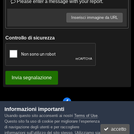
Please enter a message with your report.
Inserisci immagine da URL
Controllo di sicurezza
Invia segnalazione
Informazioni importanti
Usando questo sito acconsenti ai nostri
Terms of Use
.
Lingua
Tema
Contattaci
Cookies
Questo sito fa uso di cookie per migliorare l’esperienza
Powered by Invision Community
di navigazione degli utenti e per raccogliere
accetto
informazioni sull’utilizzo del sito stesso. Utilizziamo sia