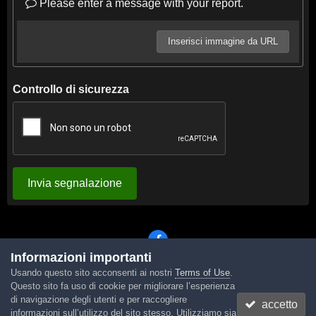
Please enter a message with your report.
Inserisci immagine da URL
Controllo di sicurezza
Invia segnalazione
Informazioni importanti
Usando questo sito acconsenti ai nostri
Terms of Use
.
Lingua
Tema
Contattaci
Cookies
Questo sito fa uso di cookie per migliorare l’esperienza
Powered by Invision Community
di navigazione degli utenti e per raccogliere
accetto
informazioni sull’utilizzo del sito stesso. Utilizziamo sia