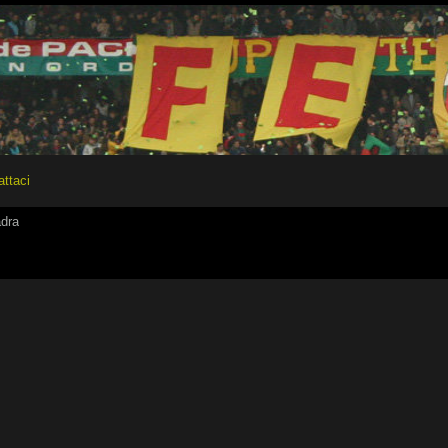
attaci
adra