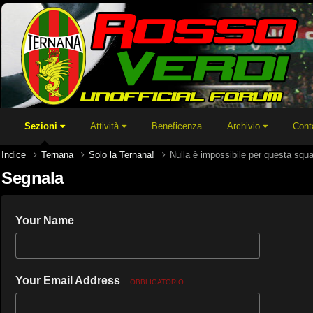
Sezioni
Attività
Beneficenza
Archivio
Cont
Indice
Ternana
Solo la Ternana!
Nulla è impossibile per questa squ
Segnala
Your Name
Your Email Address
OBBLIGATORIO