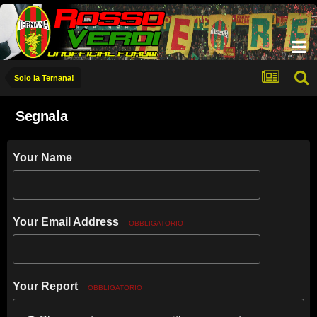
Solo la Ternana!
Segnala
Your Name
Your Email Address
OBBLIGATORIO
Your Report
OBBLIGATORIO