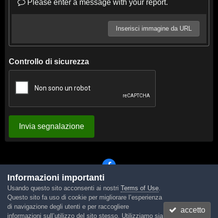
Please enter a message with your report.
Inserisci immagine da URL
Controllo di sicurezza
Invia segnalazione
Informazioni importanti
Usando questo sito acconsenti ai nostri
Terms of Use
.
Lingua
Tema
Contattaci
Cookies
Questo sito fa uso di cookie per migliorare l’esperienza
Powered by Invision Community
di navigazione degli utenti e per raccogliere
accetto
informazioni sull’utilizzo del sito stesso. Utilizziamo sia