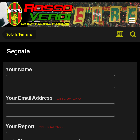
Solo la Ternana!
Segnala
Your Name
Your Email Address
OBBLIGATORIO
Your Report
OBBLIGATORIO