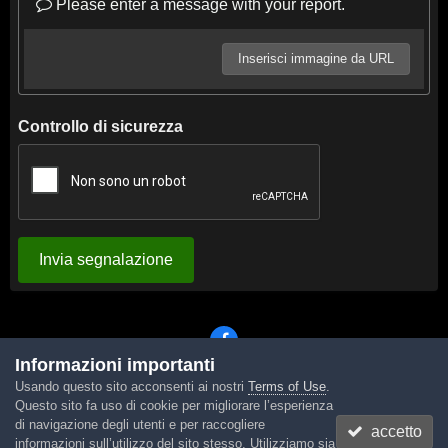
Please enter a message with your report.
Inserisci immagine da URL
Controllo di sicurezza
Invia segnalazione
Informazioni importanti
Usando questo sito acconsenti ai nostri
Terms of Use
.
Lingua
Tema
Contattaci
Cookies
Questo sito fa uso di cookie per migliorare l’esperienza
Powered by Invision Community
di navigazione degli utenti e per raccogliere
accetto
informazioni sull’utilizzo del sito stesso. Utilizziamo sia