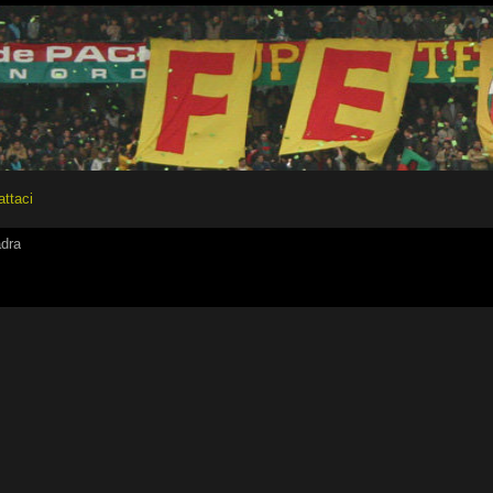
attaci
adra