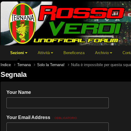
Sezioni
Attività
Beneficenza
Archivio
Cont
Indice
Ternana
Solo la Ternana!
Nulla è impossibile per questa squ
Segnala
Your Name
Your Email Address
OBBLIGATORIO