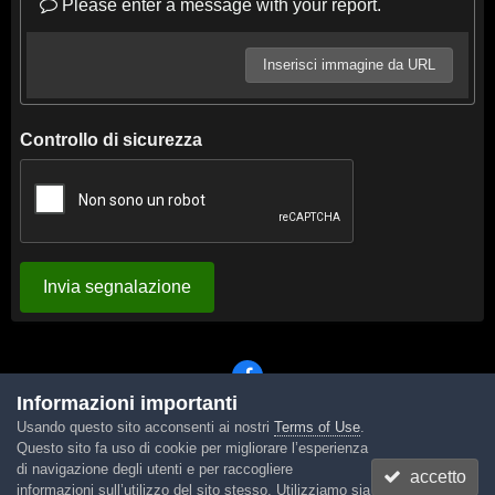
Please enter a message with your report.
Inserisci immagine da URL
Controllo di sicurezza
Invia segnalazione
Informazioni importanti
Usando questo sito acconsenti ai nostri
Terms of Use
.
Lingua
Tema
Contattaci
Cookies
Questo sito fa uso di cookie per migliorare l’esperienza
Powered by Invision Community
di navigazione degli utenti e per raccogliere
accetto
informazioni sull’utilizzo del sito stesso. Utilizziamo sia