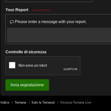
Your Report
OBBLIGATORIO
Please enter a message with your report.
Controllo di sicurezza
Invia segnalazione
Indice
Ternana
Solo la Ternana!
Vicenza-Ternana Live