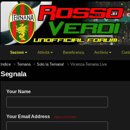
Sezioni
Attività
Beneficenza
Archivio
Cont
Indice
Ternana
Solo la Ternana!
Vicenza-Ternana Live
Segnala
Your Name
Your Email Address
OBBLIGATORIO