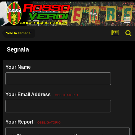
Solo la Ternana!
Segnala
Your Name
Your Email Address
OBBLIGATORIO
Your Report
OBBLIGATORIO