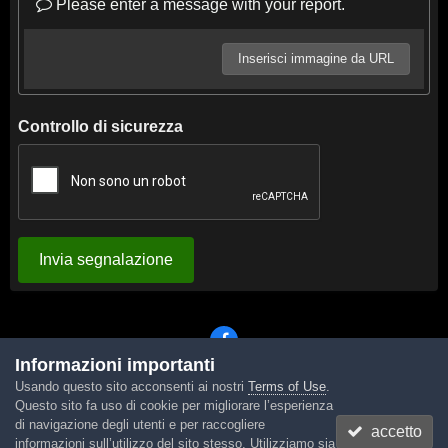
Please enter a message with your report.
Inserisci immagine da URL
Controllo di sicurezza
Invia segnalazione
Informazioni importanti
Usando questo sito acconsenti ai nostri
Terms of Use
.
Lingua
Tema
Contattaci
Cookies
Questo sito fa uso di cookie per migliorare l’esperienza
Powered by Invision Community
di navigazione degli utenti e per raccogliere
accetto
informazioni sull’utilizzo del sito stesso. Utilizziamo sia