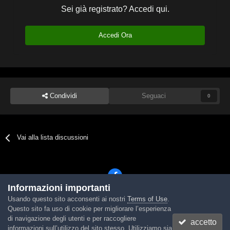
Sei già registrato? Accedi qui.
Accedi Ora
Condividi
Seguaci
0
Vai alla lista discussioni
Informazioni importanti
Usando questo sito acconsenti ai nostri
Terms of Use
.
Lingua
Tema
Contattaci
Cookies
Questo sito fa uso di cookie per migliorare l’esperienza
Powered by Invision Community
di navigazione degli utenti e per raccogliere
accetto
informazioni sull’utilizzo del sito stesso. Utilizziamo sia