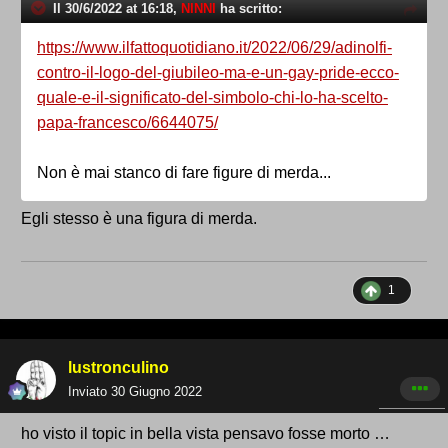
Il 30/6/2022 at 16:18,
NINNI
ha scritto:
https://www.ilfattoquotidiano.it/2022/06/29/adinolfi-
contro-il-logo-del-giubileo-ma-e-un-gay-pride-ecco-
quale-e-il-significato-del-simbolo-chi-lo-ha-scelto-
papa-francesco/6644075/
Non è mai stanco di fare figure di merda...
Egli stesso è una figura di merda.
1
lustronculino
Inviato
30 Giugno 2022
ho visto il topic in bella vista pensavo fosse morto …