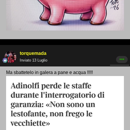
torquemada
Inviato
13 Luglio
Ma sbattetelo in galera a pane e acqua !!!!!