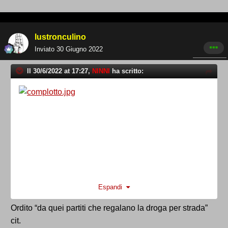
lustronculino
Inviato
30 Giugno 2022
Il 30/6/2022 at 17:27,
NINNI
ha scritto:
Espandi
Ordito “da quei partiti che regalano la droga per strada”
cit.