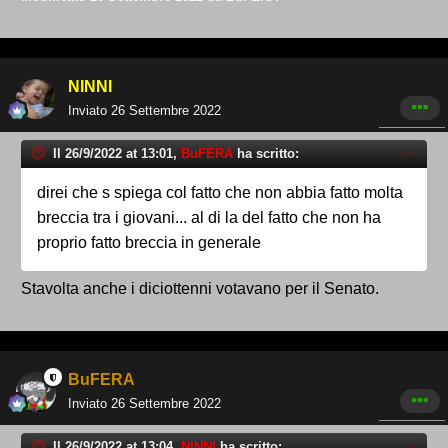
NINNI
Inviato
26 Settembre 2022
Il 26/9/2022 at 13:01,
BuFERA
ha scritto:
direi che s spiega col fatto che non abbia fatto molta
breccia tra i giovani... al di la del fatto che non ha
proprio fatto breccia in generale
Stavolta anche i diciottenni votavano per il Senato.
BuFERA
Inviato
26 Settembre 2022
Il 26/9/2022 at 13:04,
NINNI
ha scritto: