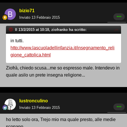
bizio71
Inviato
13 Febbraio 2015
Il 13/2/2015 at 10:18, ziofranko ha scritto:
in tutti.
http://www.lascuoladellinfanzia.it/insegnamento_reli
gione_cattolica.html
Ziofrà, chiedo scusa...me so espresso male. Intendevo in
quale asilo un prete insegna religione...
lustronculino
Inviato
13 Febbraio 2015
ho letto solo ora, Trejo mio ma quale presto, alle medie
scopano ...