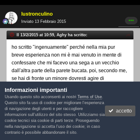
lustronculino
Inviato
13 Febbraio 2015
Il 13/2/2015 at 10:59, Aghy ha scritto:
ho scritto "ingenuamente" perché nella mia pur
breve esperienza non mi è mai venuto in mente di
confessare che mi facevo una sega a un vecchio
dall'altra parte della parete bucata. poi, secondo me,
se hai di fronte un minore dovresti agire di
conseguenza con dei modi appropriati e frasi
Informazioni importanti
appropriate.
Usando questo sito acconsenti ai nostri
Terms of Use
.
non hai di fronte un "piccolo adulto" come si credeva
Questo sito fa uso di cookie per migliorare l’esperienza
di navigazione degli utenti e per raccogliere
che i bambini fossero nel '700.
accetto
informazioni sull’utilizzo del sito stesso. Utilizziamo sia
cookie tecnici sia cookie di parti terze. Proseguendo
se tu reputi che dall'altra parte ci sia solo un vecchio a cui
nella navigazione si accetta l’uso dei cookie; in caso
non vuoi dire i cazzi tuoi non te confessi .. mica te
contrario è possibile abbandonare il sito.
vengono a cerca la casa