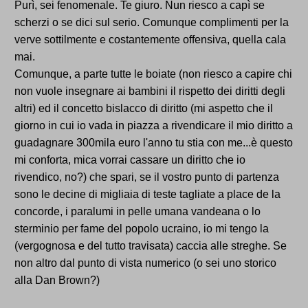
Purì, sei fenomenale. Te giuro. Nun riesco a capì se
scherzi o se dici sul serio. Comunque complimenti per la
verve sottilmente e costantemente offensiva, quella cala
mai.
Comunque, a parte tutte le boiate (non riesco a capire chi
non vuole insegnare ai bambini il rispetto dei diritti degli
altri) ed il concetto bislacco di diritto (mi aspetto che il
giorno in cui io vada in piazza a rivendicare il mio diritto a
guadagnare 300mila euro l'anno tu stia con me...è questo
mi conforta, mica vorrai cassare un diritto che io
rivendico, no?) che spari, se il vostro punto di partenza
sono le decine di migliaia di teste tagliate a place de la
concorde, i paralumi in pelle umana vandeana o lo
sterminio per fame del popolo ucraino, io mi tengo la
(vergognosa e del tutto travisata) caccia alle streghe. Se
non altro dal punto di vista numerico (o sei uno storico
alla Dan Brown?)