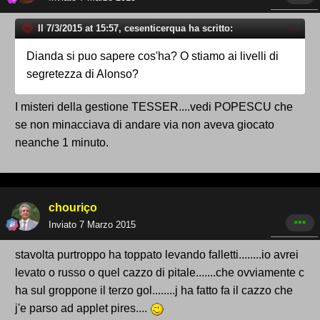
Il 7/3/2015 at 15:57, cesenticerqua ha scritto:
Dianda si puo sapere cos'ha? O stiamo ai livelli di
segretezza di Alonso?
I misteri della gestione TESSER....vedi POPESCU che
se non minacciava di andare via non aveva giocato
neanche 1 minuto.
chouriço
Inviato
7 Marzo 2015
stavolta purtroppo ha toppato levando falletti........io avrei
levato o russo o quel cazzo di pitale.......che ovviamente c
ha sul groppone il terzo gol........j ha fatto fa il cazzo che
j'e parso ad applet pires....