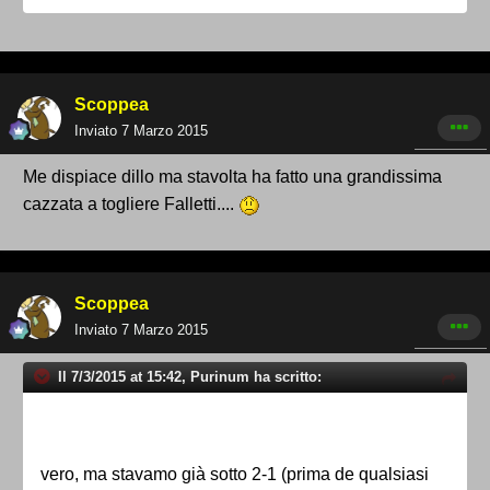
Scoppea
Inviato
7 Marzo 2015
Me dispiace dillo ma stavolta ha fatto una grandissima
cazzata a togliere Falletti....
Scoppea
Inviato
7 Marzo 2015
Il 7/3/2015 at 15:42, Purinum ha scritto:
vero, ma stavamo già sotto 2-1 (prima de qualsiasi