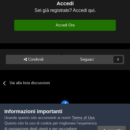
Accedi
Sei già registrato? Accedi qui.
Accedi Ora
Condividi
Seguaci
2
Vai alla lista discussioni
Informazioni importanti
Usando questo sito acconsenti ai nostri
Terms of Use
.
Lingua
Tema
Contattaci
Cookies
Questo sito fa uso di cookie per migliorare l’esperienza
Powered by Invision Community
di navigazione degli utenti e per raccogliere