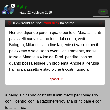
Aghy
Inviato
22 Febbraio 2019
Il 22/2/2019 at 09:28,
wild.duck
ha scritto:
Non so, dipende pure in quale punto di Maratta. Tanti
palazzetti nuovi stanno fuori dal centro, vedi
Bologna, Milano..., alla fine la gente ci va solo per il
palazzetto o se ci sono eventi, chiaramente, ma se
fosse a Maratta a 4 km da Terni, per dire, non so
quanto possa essere un problema. Anche a Perugia
hanno palazzetto e stadio che ti costringono a
prendere la macchina o i mezzi.
Espandi
Poi, che a sto punto tanto valeva finire il progetto a
cui mancava solo la prima pietra o poco più, è
pacifico.
a perugia c'hanno costruito il minimetro per collegarlo
con il centro, con la stazione ferroviaria principale e con
tutta la linea.