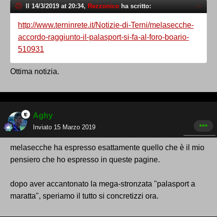
Il 14/3/2019 at 20:34,
Rezzonico
ha scritto:
http://www.terninrete.it/Notizie-di-Terni/melasecche-
accordo-raggiunto-il-palasport-si-fa-al-foro-boario-
510931
Ottima notizia.
Aghy
Inviato
15 Marzo 2019
melasecche ha espresso esattamente quello che è il mio
pensiero che ho espresso in queste pagine.
dopo aver accantonato la mega-stronzata "palasport a
maratta", speriamo il tutto si concretizzi ora.