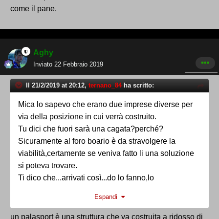
come il pane.
Aghy
Inviato
22 Febbraio 2019
Il 21/2/2019 at 20:12,
ternano_84
ha scritto:
Mica lo sapevo che erano due imprese diverse per
via della posizione in cui verrà costruito.
Tu dici che fuori sarà una cagata?perché?
Sicuramente al foro boario è da stravolgere la
viabilità,certamente se veniva fatto li una soluzione
si poteva trovare.
Ti dico che...arrivati così...do lo fanno,lo
fanno,l'importante è dotare la città di una cosa che
Espandi
serve come il pane.
un palasport è una struttura che va costruita a ridosso di