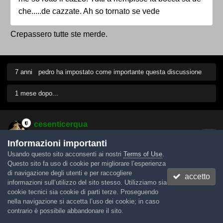
che.....de cazzate. Ah so tornato se vede
Crepassero tutte ste merde.
7 anni
pedro
ha impostato come importante questa discussione
1 mese dopo...
cesenticerqua
Inviato
6 Agosto 2019
Informazioni importanti
Usando questo sito acconsenti ai nostri
Terms of Use
.
http://www.umbriaon.it/nuovo-palasport-terni-ce-la-firma-
Questo sito fa uso di cookie per migliorare l’esperienza
della-salc-aggiudicazione-formale-in-arrivo/
di navigazione degli utenti e per raccogliere
accetto
informazioni sull’utilizzo del sito stesso. Utilizziamo sia
cookie tecnici sia cookie di parti terze. Proseguendo
nella navigazione si accetta l’uso dei cookie; in caso
1 mese dopo...
contrario è possibile abbandonare il sito.