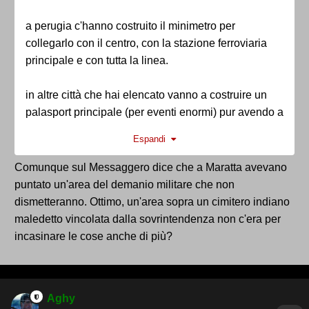
a perugia c'hanno costruito il minimetro per
collegarlo con il centro, con la stazione ferroviaria
principale e con tutta la linea.
in altre città che hai elencato vanno a costruire un
palasport principale (per eventi enormi) pur avendo a
disposizione palazzetti ad uso sportivo di tutto
Espandi
rispetto e comunque questi palasport principali sono
collegati da mezzi pubblici di vario genere.
Comunque sul Messaggero dice che a Maratta avevano
puntato un'area del demanio militare che non
se lo costruisci a maratta fai un palafiera. una
dismetteranno. Ottimo, un'area sopra un cimitero indiano
struttura che vive due volte l'anno, lontana dalla città,
maledetto vincolata dalla sovrintendenza non c'era per
estranea alla città.
incasinare le cose anche di più?
Aghy