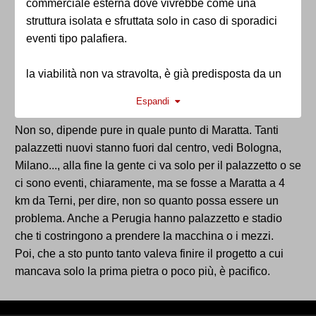
commerciale esterna dove vivrebbe come una
struttura isolata e sfruttata solo in caso di sporadici
eventi tipo palafiera.
la viabilità non va stravolta, è già predisposta da un
piano regolatore eccellente che ha tenuto persino
Espandi
quando al liberati andavano decine di migliaia di
persone. altre possono raggiungere la struttura a
Non so, dipende pure in quale punto di Maratta. Tanti
piedi.
palazzetti nuovi stanno fuori dal centro, vedi Bologna,
Milano..., alla fine la gente ci va solo per il palazzetto o se
sarebbe un grave errore pensare "basta che lo
ci sono eventi, chiaramente, ma se fosse a Maratta a 4
facciano" indipendentemente da dove lo facciano
km da Terni, per dire, non so quanto possa essere un
perché la posizione stessa può determinarne il
problema. Anche a Perugia hanno palazzetto e stadio
successo e anche il costo.
che ti costringono a prendere la macchina o i mezzi.
Poi, che a sto punto tanto valeva finire il progetto a cui
mancava solo la prima pietra o poco più, è pacifico.