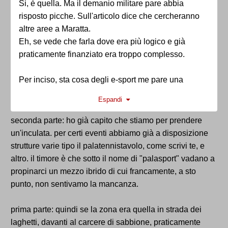
Si, è quella. Ma il demanio militare pare abbia
risposto picche. Sull'articolo dice che cercheranno
altre aree a Maratta.
Eh, se vede che farla dove era più logico e già
praticamente finanziato era troppo complesso.
Per inciso, sta cosa degli e-sport me pare una
cazzata, soprattutto in una città che ha già un
Espandi
palazzetto sulla carta molto adatto allo scopo (il
palatennistavolo). Non capisco che valore aggiunto
seconda parte: ho già capito che stiamo per prendere
dia un palazzetto tradizionale - visto che alla fine a
un'inculata. per certi eventi abbiamo già a disposizione
noi serve quello al momento, per quanto versatile -
strutture varie tipo il palatennistavolo, come scrivi te, e
per quelli che devono finanziare sta cosa. Mah...
altro. il timore è che sotto il nome di "palasport" vadano a
Dovrei vedere il rendering di cosa vogliono tirarne
propinarci un mezzo ibrido di cui francamente, a sto
fuori.
punto, non sentivamo la mancanza.
Sull'articolo dice che dovrebbe ospitare "soprattutto
eventi legati al gaming", che suona piuttosto sinistro.
prima parte: quindi se la zona era quella in strada dei
laghetti, davanti al carcere di sabbione, praticamente