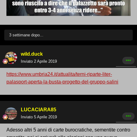
3 settimane dopo...
wild.duck
Inviato
2 Aprile 2019
https://www.umbria24.it/attualita/terni-riparte-liter-
palasport-aperta-la-busta-progetto-del-gruppo-salini
LUCACIARA85
Inviato
5 Aprile 2019
Adesso altri 5 anni di carte burocratiche, sementite contro