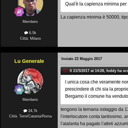
Qual'è la capienza minima per 
La capienza minima è 50000, tipo
Members
6,5k
Città: Milano
Inviato
22 Maggio 2017
Lu Generale
Il 21/5/2017 at 14:28, foddy ha scr
l unica cosa che veramente non 
prescindere di chi sia la propr
Bergamo il comune ha venduto lo 
Members
tengono la ternana ostaggio da 13
24,7k
l'interlocutore conta tantissimo, a
Città: Terni/Catania/Roma
l'atalanta ha pagato l'atleti azz