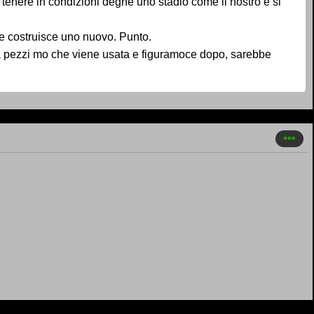
tenere in condizioni degne uno stadio come il nostro e si
ne costruisce uno nuovo. Punto.
e a pezzi mo che viene usata e figuramoce dopo, sarebbe