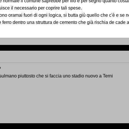
e normale il comune saprebbe per filo e per segno quanto costa 
isce il necessario per coprire tali spese.
o oramai fuori di ogni logica, si butta giù quello che c'è e se 
de ferro dentro una struttura de cemento che già rischia de cad
?
sulmano piuttosto che si faccia uno stadio nuovo a Terni