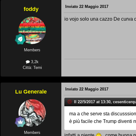
Inviato
22 Maggio 2017
foddy
io vojo solo una cazzo De curva de 
Members
3,2k
Città: Terni
Inviato
22 Maggio 2017
Lu Generale
Il 22/5/2017 at 13:30, cesenticerq
ma a che serve sta discusssio
è più facile che Trump diventi 
Members
infatti a niente
...come buona par