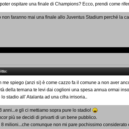
poter ospitare una finale di Champions? Ecco, prendi come rife
 non faranno mai una finale allo Juventus Stadium perché la cap
itto:
me spiego (anzi si) è come cazzo fa il comune a non aver ancora
ietà della ternana te levi dai coglioni una spesa annua ormai ins
stadio all' Atalanta ad una cifra irrisoria..
 anni...e gli ci mettiamo sopra pure lo stadio!
ncor più se decidi di privarti di un bene pubblico.
urri 8 milioni...che comunque non mi pare pochissimo considera