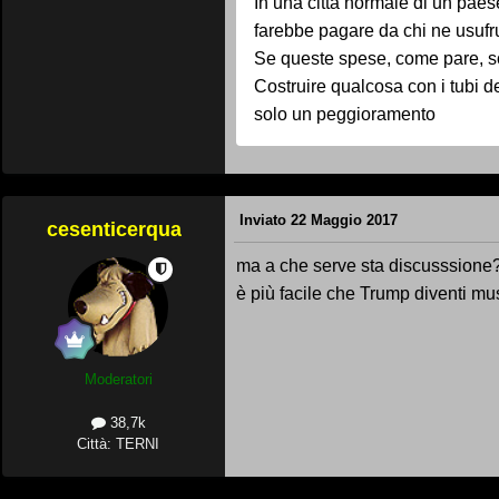
In una città normale di un paes
farebbe pagare da chi ne usufru
Se queste spese, come pare, son
Costruire qualcosa con i tubi 
solo un peggioramento
Inviato
22 Maggio 2017
cesenticerqua
ma a che serve sta discusssione
è più facile che Trump diventi mu
Moderatori
38,7k
Città: TERNI