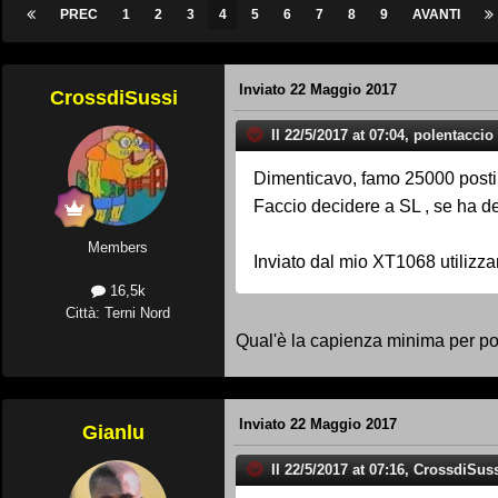
PREC
1
2
3
4
5
6
7
8
9
AVANTI
Inviato
22 Maggio 2017
CrossdiSussi
Il 22/5/2017 at 07:04, polentaccio 
Dimenticavo, famo 25000 posti
Faccio decidere a SL , se ha d
Members
Inviato dal mio XT1068 utilizz
16,5k
Città: Terni Nord
Qual'è la capienza minima per po
Inviato
22 Maggio 2017
Gianlu
Il 22/5/2017 at 07:16, CrossdiSuss