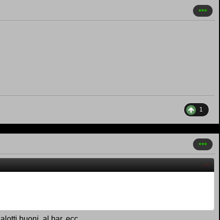
1
lotti buoni, al bar, ecc.