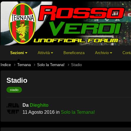
Sezioni
Attività
Beneficenza
Archivio
Cont
Indice
Ternana
Solo la Ternana!
Stadio
Stadio
stadio
Da
Dieghito
11 Agosto 2016
in
Solo la Ternana!