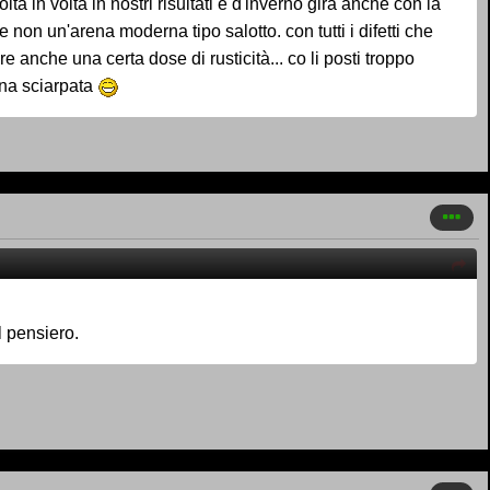
a in volta in nostri risultati e d'inverno gira anche con la
e non un'arena moderna tipo salotto. con tutti i difetti che
e anche una certa dose di rusticità... co li posti troppo
 na sciarpata
l pensiero.