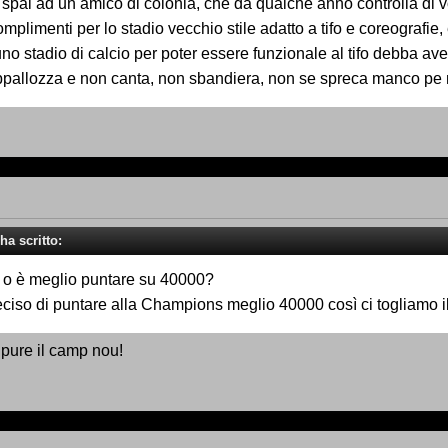
spal ad un amico di colonia, che da qualche anno controlla di volt
mplimenti per lo stadio vecchio stile adatto a tifo e coreografie, 
uno stadio di calcio per poter essere funzionale al tifo debba aver
appallozza e non canta, non sbandiera, non se spreca manco pe
ha scritto:
 o è meglio puntare su 40000?
eciso di puntare alla Champions meglio 40000 così ci togliamo i
pure il camp nou!