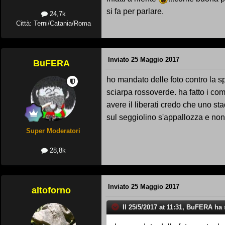
si fa per parlare.
24,7k
Città: Terni/Catania/Roma
Inviato
25 Maggio 2017
BuFERA
ho mandato delle foto contro la sp
sciarpa rossoverde. ha fatto i comp
avere il liberati credo che uno st
sul seggiolino s'appallozza e no
Super Moderatori
28,8k
Inviato
25 Maggio 2017
altoforno
Il 25/5/2017 at 11:31, BuFERA ha s