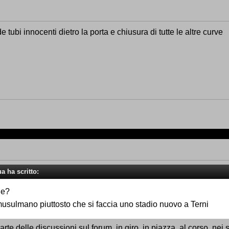
tubi innocenti dietro la porta e chiusura di tutte le altre curve
ua ha scritto:
ne?
musulmano piuttosto che si faccia uno stadio nuovo a Terni
te delle discussioni sul forum, in giro, in piazza, al corso, nei sa