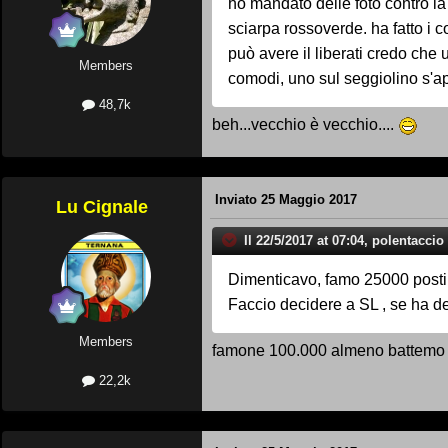
ho mandato delle foto contro la 
sciarpa rossoverde. ha fatto i co
può avere il liberati credo che 
Members
comodi, uno sul seggiolino s'
48,7k
beh...vecchio è vecchio....
Inviato
25 Maggio 2017
Lu Cignale
Il 22/5/2017 at 07:04, polentaccio 
Dimenticavo, famo 25000 posti
Faccio decidere a SL , se ha d
Members
famone 100.000 almeno battemo 
22,2k