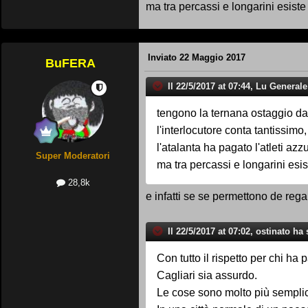
ma tra percassi e longarini esiste 
Inviato
22 Maggio 2017
BuFERA
Il 22/5/2017 at 07:44, Lu Generale
tengono la ternana ostaggio da 
l'interlocutore conta tantissimo,
l'atalanta ha pagato l'atleti 
Super Moderatori
ma tra percassi e longarini esis
28,8k
e infatti se se permettono de regalà
Il 22/5/2017 at 07:02, ostinato ha 
Con tutto il rispetto per chi ha
Cagliari sia assurdo.
Le cose sono molto più semplic