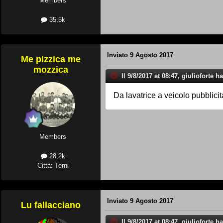
Members
35,5k
Inviato
9 Agosto 2017
Me pizzica me
mozzica
Il 9/8/2017 at 08:47, giulioforte ha
Da lavatrice a veicolo pubblici
Members
28,2k
Città: Terni
Inviato
9 Agosto 2017
Lu fallacciano
Il 9/8/2017 at 08:47, giulioforte ha