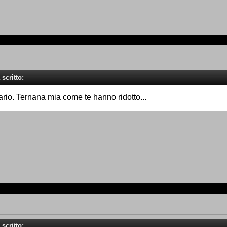
 scritto:
tario. Ternana mia come te hanno ridotto...
 scritto: