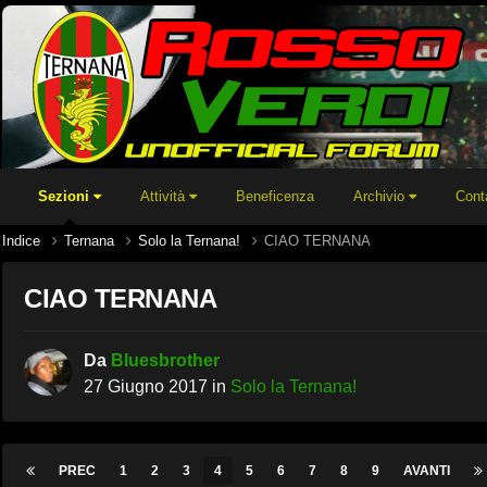
Sezioni
Attività
Beneficenza
Archivio
Cont
Indice
Ternana
Solo la Ternana!
CIAO TERNANA
CIAO TERNANA
Da
Bluesbrother
27 Giugno 2017
in
Solo la Ternana!
PREC
1
2
3
4
5
6
7
8
9
AVANTI