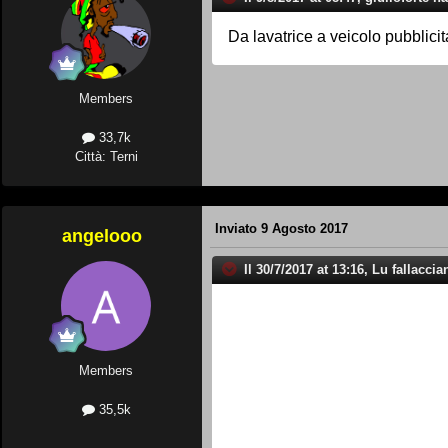
Da lavatrice a veicolo pubblici
Members
33,7k
Città: Terni
Inviato
9 Agosto 2017
angelooo
Il 30/7/2017 at 13:16, Lu fallaccia
Members
35,5k