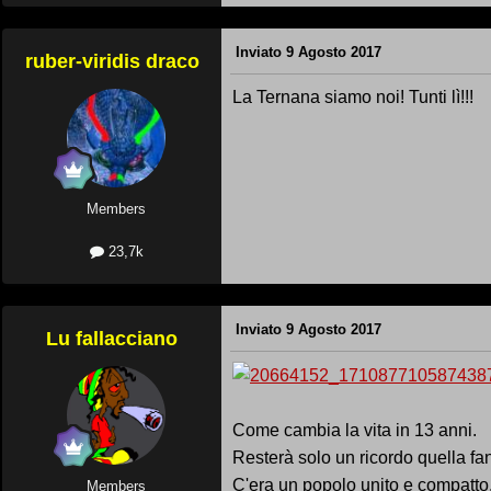
Inviato
9 Agosto 2017
ruber-viridis draco
La Ternana siamo noi! Tunti lì!!!
Members
23,7k
Inviato
9 Agosto 2017
Lu fallacciano
Come cambia la vita in 13 anni.
Resterà solo un ricordo quella fan
C'era un popolo unito e compatto, 
Members