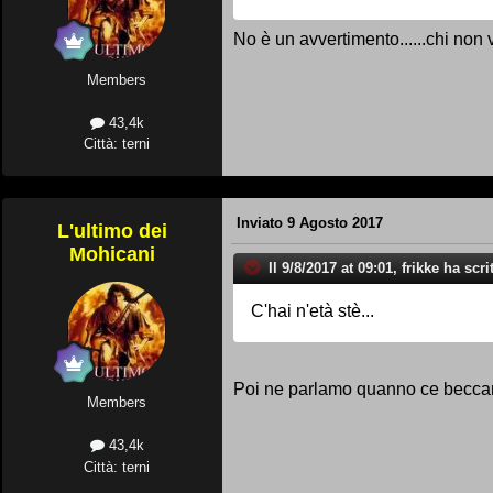
No è un avvertimento......chi non v
Members
43,4k
Città: terni
Inviato
9 Agosto 2017
L'ultimo dei
Mohicani
Il 9/8/2017 at 09:01, frikke ha scri
C'hai n'età stè...
Poi ne parlamo quanno ce beccam
Members
43,4k
Città: terni