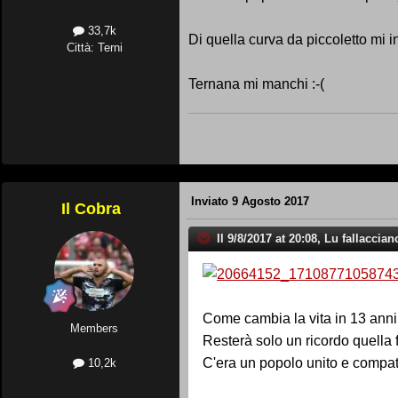
33,7k
Di quella curva da piccoletto mi 
Città: Terni
Ternana mi manchi :-(
Inviato
9 Agosto 2017
Il Cobra
Il 9/8/2017 at 20:08, Lu fallaccian
Come cambia la vita in 13 anni
Members
Resterà solo un ricordo quella f
C'era un popolo unito e compatto
10,2k