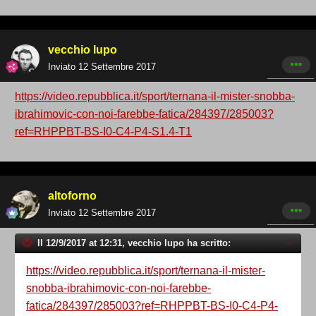
vecchio lupo
Inviato
12 Settembre 2017
https://video.repubblica.it/sport/ternana-il-mister-snobba-
ibrahimovic-con-noi-farebbe-fatica/284397/285003?
ref=RHPPBT-BS-I0-C4-P4-S1.4-T1
altoforno
Inviato
12 Settembre 2017
Il 12/9/2017 at 12:31, vecchio lupo ha scritto:
https://video.repubblica.it/sport/ternana-il-mister-
snobba-ibrahimovic-con-noi-farebbe-
fatica/284397/285003?ref=RHPPBT-BS-I0-C4-P4-