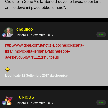
Crotone in Serie A e la Serie B dove ho lavorato per tanti
anni e dove mi piacerebbe tornare".
chouriço
Inviato
12 Settembre 2017
http://www.goal.com/it/notizie/pochesci-scarta-
ibrahimovic-alla-ternana-faticherebbe-
a/vkpeyg06pw7k11z2kh5jtpeus
Modificato
12 Settembre 2017
da chouriço
FURIOUS
Inviato
12 Settembre 2017