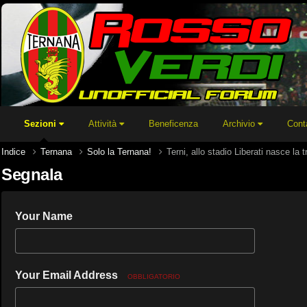
Sezioni
Attività
Beneficenza
Archivio
Cont
Indice
Ternana
Solo la Ternana!
Terni, allo stadio Liberati nasce la 
Segnala
Your Name
Your Email Address
OBBLIGATORIO