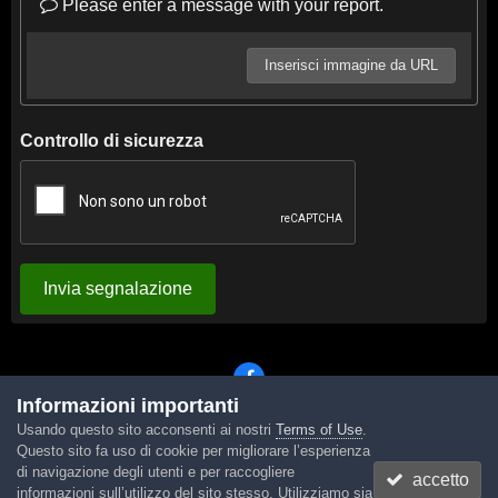
Please enter a message with your report.
Inserisci immagine da URL
Controllo di sicurezza
Invia segnalazione
Informazioni importanti
Usando questo sito acconsenti ai nostri
Terms of Use
.
Lingua
Tema
Contattaci
Cookies
Questo sito fa uso di cookie per migliorare l’esperienza
Powered by Invision Community
di navigazione degli utenti e per raccogliere
accetto
informazioni sull’utilizzo del sito stesso. Utilizziamo sia