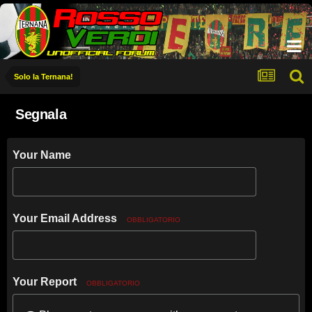
Solo la Ternana!
Segnala
Your Name
Your Email Address
OBBLIGATORIO
Your Report
OBBLIGATORIO