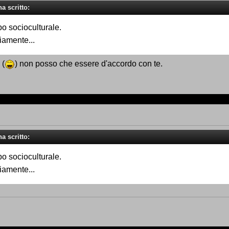
a scritto:
po socioculturale.
iamente...
 (
) non posso che essere d'accordo con te.
a scritto:
po socioculturale.
iamente...