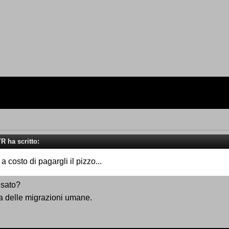
R ha scritto:
a costo di pagargli il pizzo...
nsato?
ma delle migrazioni umane.