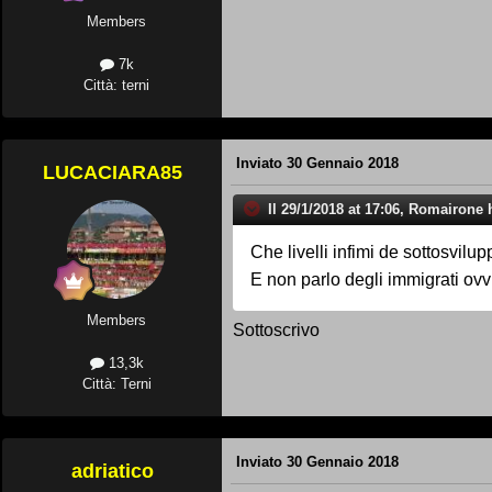
Members
7k
Città: terni
Inviato
30 Gennaio 2018
LUCACIARA85
Il 29/1/2018 at 17:06, Romairone h
Che livelli infimi de sottosvilup
E non parlo degli immigrati ovv
Members
Sottoscrivo
13,3k
Città: Terni
Inviato
30 Gennaio 2018
adriatico