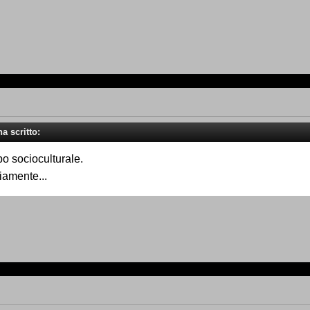
a scritto:
po socioculturale.
iamente...