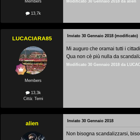
Modificato
30 Gennaio 2018
da alien
Members
13,7k
Inviato
30 Gennaio 2018
(modificato)
LUCACIARA85
Mi auguro che oramai tutti i citta
Qua non cè più nulla da scandali
Modificato
30 Gennaio 2018
da LUCAC
Members
13,3k
Città: Terni
Inviato
30 Gennaio 2018
alien
Non bisogna scandalizzarsi, bisog