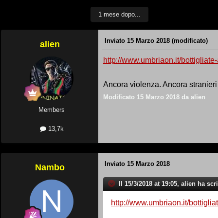
1 mese dopo...
Inviato
15 Marzo 2018
(modificato)
alien
http://www.umbriaon.it/bottigliate-
Ancora violenza. Ancora stranieri
Modificato
15 Marzo 2018
da alien
Members
13,7k
Inviato
15 Marzo 2018
Nambo
Il 15/3/2018 at 19:05, alien ha scri
http://www.umbriaon.it/bottigliat