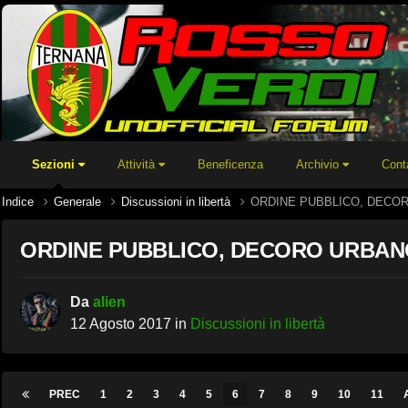
Sezioni
Attività
Beneficenza
Archivio
Cont
Indice
Generale
Discussioni in libertà
ORDINE PUBBLICO, DECO
ORDINE PUBBLICO, DECORO URBAN
Da
alien
12 Agosto 2017
in
Discussioni in libertà
PREC
1
2
3
4
5
6
7
8
9
10
11