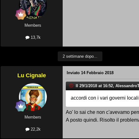
Members
13,7k
2 settimane dopo...
Inviato
14 Febbraio 2018
Lu Cignale
Il 29/1/2018 at 16:52, AlessandroT
accordi con i vari governi locali 
Ao' lo sai che non c'avevamo pe
Members
A posto quindi. Risolto il proble
22,2k