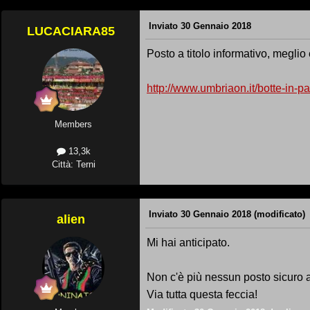
Inviato
30 Gennaio 2018
LUCACIARA85
Posto a titolo informativo, meglio
http://www.umbriaon.it/botte-in-
Members
13,3k
Città: Terni
Inviato
30 Gennaio 2018
(modificato)
alien
Mi hai anticipato.
Non c'è più nessun posto sicuro a 
Via tutta questa feccia!