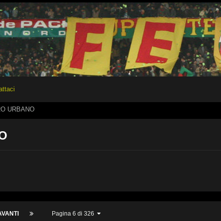
attaci
RO URBANO
O
AVANTI
Pagina 6 di 326