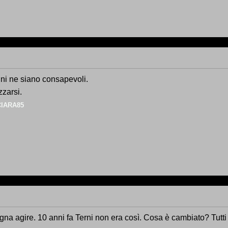
dini ne siano consapevoli.
zzarsi.
IARA85
na agire. 10 anni fa Terni non era così. Cosa è cambiato? Tutt