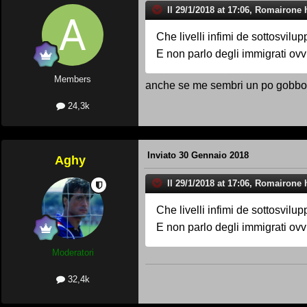
Il 29/1/2018 at 17:06, Romairone h
Che livelli infimi de sottosvilup
E non parlo degli immigrati ovv
Members
anche se me sembri un po gobbo
24,3k
Inviato
30 Gennaio 2018
Aghy
Il 29/1/2018 at 17:06, Romairone h
Che livelli infimi de sottosvilup
E non parlo degli immigrati ovv
Moderatori
32,4k