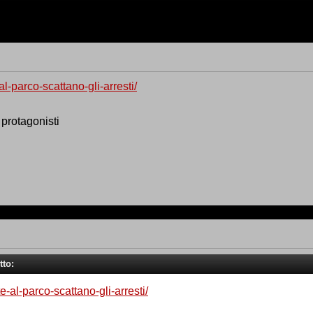
al-parco-scattano-gli-arresti/
 protagonisti
tto:
e-al-parco-scattano-gli-arresti/