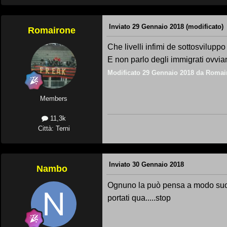
Inviato
29 Gennaio 2018
(modificato)
Romairone
Che livelli infimi de sottosviluppo
E non parlo degli immigrati ovvia
Modificato
29 Gennaio 2018
da Romai
Members
11,3k
Città: Terni
Inviato
30 Gennaio 2018
Nambo
Ognuno la può pensa a modo suo.
portati qua.....stop