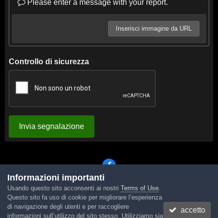
Please enter a message with your report.
Inserisci immagine da URL
Controllo di sicurezza
Invia segnalazione
Informazioni importanti
Usando questo sito acconsenti ai nostri
Terms of Use
.
Lingua
Tema
Contattaci
Cookies
Questo sito fa uso di cookie per migliorare l’esperienza
Powered by Invision Community
di navigazione degli utenti e per raccogliere
accetto
informazioni sull’utilizzo del sito stesso. Utilizziamo sia