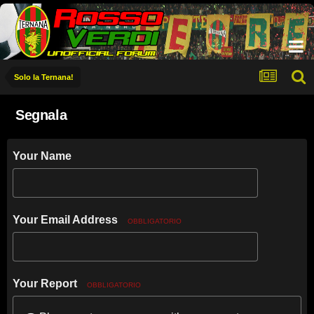
Solo la Ternana!
Segnala
Your Name
Your Email Address
OBBLIGATORIO
Your Report
OBBLIGATORIO