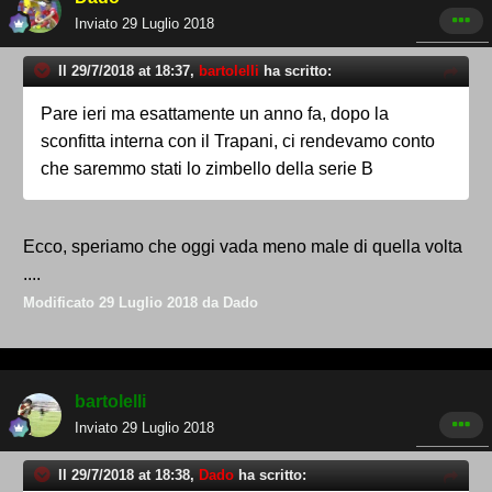
Inviato
29 Luglio 2018
Il 29/7/2018 at 18:37,
bartolelli
ha scritto:
Pare ieri ma esattamente un anno fa, dopo la
sconfitta interna con il Trapani, ci rendevamo conto
che saremmo stati lo zimbello della serie B
Ecco, speriamo che oggi vada meno male di quella volta
....
Modificato
29 Luglio 2018
da Dado
bartolelli
Inviato
29 Luglio 2018
Il 29/7/2018 at 18:38,
Dado
ha scritto: