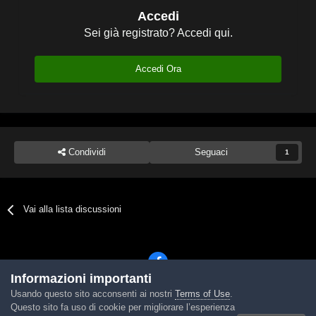
Accedi
Sei già registrato? Accedi qui.
Accedi Ora
Condividi
Seguaci
1
Vai alla lista discussioni
Informazioni importanti
Usando questo sito acconsenti ai nostri
Terms of Use
.
Lingua
Tema
Contattaci
Cookies
Questo sito fa uso di cookie per migliorare l’esperienza
Powered by Invision Community