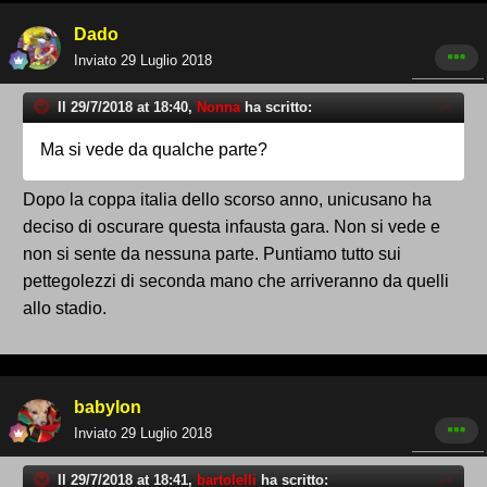
Dado
Inviato
29 Luglio 2018
Il 29/7/2018 at 18:40,
Nonna
ha scritto:
Ma si vede da qualche parte?
Dopo la coppa italia dello scorso anno, unicusano ha
deciso di oscurare questa infausta gara. Non si vede e
non si sente da nessuna parte. Puntiamo tutto sui
pettegolezzi di seconda mano che arriveranno da quelli
allo stadio.
babylon
Inviato
29 Luglio 2018
Il 29/7/2018 at 18:41,
bartolelli
ha scritto: