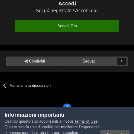
Accedi
Sei già registrato? Accedi qui.
Accedi Ora
Condividi
Seguaci
1
Vai alla lista discussioni
Informazioni importanti
Usando questo sito acconsenti ai nostri
Terms of Use
.
Lingua
Tema
Contattaci
Cookies
Questo sito fa uso di cookie per migliorare l’esperienza
Powered by Invision Community
di navigazione degli utenti e per raccogliere