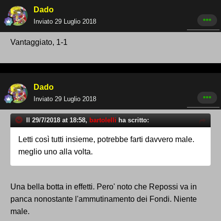
Dado
Inviato
29 Luglio 2018
Vantaggiato, 1-1
Dado
Inviato
29 Luglio 2018
Il 29/7/2018 at 18:58,
bartolelli
ha scritto:
Letti così tutti insieme, potrebbe farti davvero male.
meglio uno alla volta.
Una bella botta in effetti. Pero' noto che Repossi va in
panca nonostante l'ammutinamento dei Fondi. Niente
male.