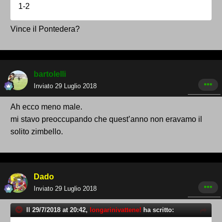
1-2
Vince il Pontedera?
bartolelli
Inviato
29 Luglio 2018
Ah ecco meno male.
mi stavo preoccupando che quest’anno non eravamo il
solito zimbello.
Dado
Inviato
29 Luglio 2018
Il 29/7/2018 at 20:42,
longarinivattene!
ha scritto: