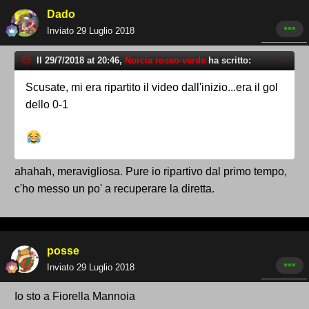
Dado
Inviato
29 Luglio 2018
Il 29/7/2018 at 20:46,
Norcia rosso-verde
ha scritto:
Scusate, mi era ripartito il video dall'inizio...era il gol
dello 0-1
ahahah, meravigliosa. Pure io ripartivo dal primo tempo,
c'ho messo un po' a recuperare la diretta.
posse
Inviato
29 Luglio 2018
Io sto a Fiorella Mannoia