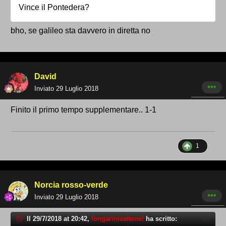
Vince il Pontedera?
bho, se galileo sta davvero in diretta no
David
Inviato
29 Luglio 2018
Finito il primo tempo supplementare.. 1-1
1
Norcia rosso-verde
Inviato
29 Luglio 2018
Il 29/7/2018 at 20:42,
longarinivattene!
ha scritto: