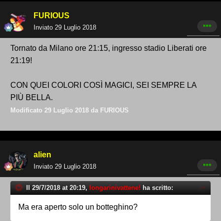
FURIOUS
Inviato
29 Luglio 2018
Tornato da Milano ore 21:15, ingresso stadio Liberati ore
21:19!
CON QUEI COLORI COSÌ MAGICI, SEI SEMPRE LA
PIÙ BELLA.
Modificato
29 Luglio 2018
da FURIOUS
alien
Inviato
29 Luglio 2018
Il 29/7/2018 at 20:19,
longarinivattene!
ha scritto:
Ma era aperto solo un botteghino?