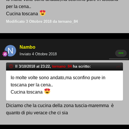
per la cena..
Cucina toscana
Modificato
3 Ottobre 2018
da ternano_84
Nambo
Inviato
4 Ottobre 2018
Il 3/10/2018 at 23:22,
ternano_84
ha scritto:
Io molte volte sono andato,ma sconfino pure in
toscana per la cena..
Cucina toscana
Diciamo che la cucina della zona tuscia-maremma è
quanto di piu verace che ci sia