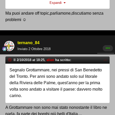
Espandi
riconoscerlo, saputo vendere bene il prodotto. finisco
qui, altrimenti vado off topic.
Ma puoi andare off topic,parliamone,discutiamo senza
Per rimanere in tema invece, mi sento di consigliare
problemi ☺
un posto che non viene mai nominato ma che
secondo me merita tantissimo e non solo per tutte le
bellezze naturali che ha intorno, ma anche come
ternano_84
cittadina in sé, Rovereto in Trentino
Inviato
2 Ottobre 2018
Il 2/10/2018 at 18:25,
alien
ha scritto:
Segnalo Grottammare, nei pressi di San Benedetto
del Tronto. Per anni sono andato solo sul litorale
della Riviera delle Palme, quest'anno per la prima
volta sono andato a visitare il paese: davvero molto
carino.
A Grottammare non sono mai stato nonostante il libro ne
parla..fa parte dei borghi più belli d'Italia....