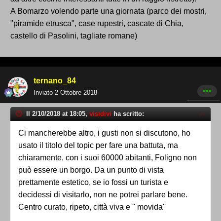
A Bomarzo volendo parte una giornata (parco dei mostri,
"piramide etrusca", case rupestri, cascate di Chia,
castello di Pasolini, tagliate romane)
ternano_84
Inviato
2 Ottobre 2018
Il 2/10/2018 at 18:05,
visidivi
ha scritto:
Ci mancherebbe altro, i gusti non si discutono, ho
usato il titolo del topic per fare una battuta, ma
chiaramente, con i suoi 60000 abitanti, Foligno non
può essere un borgo. Da un punto di vista
prettamente estetico, se io fossi un turista e
decidessi di visitarlo, non ne potrei parlare bene.
Centro curato, ripeto, città viva e '' movida''
movimentata, fine. Hanno però, e questo bisogna