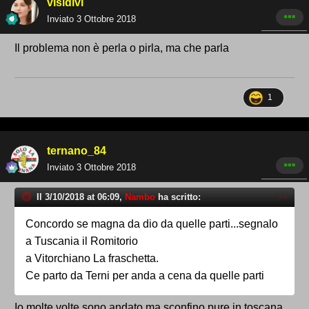
visidivi
Inviato
3 Ottobre 2018
Il problema non è perla o pirla, ma che parla
1
ternano_84
Inviato
3 Ottobre 2018
Il 3/10/2018 at 06:09,
Nambo
ha scritto:
Concordo se magna da dio da quelle parti...segnalo
a Tuscania il Romitorio
a Vitorchiano La fraschetta.
Ce parto da Terni per anda a cena da quelle parti
Io molte volte sono andato,ma sconfino pure in toscana