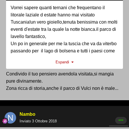
Vorrei sapere quanti ternani che frequentano il
litorale laziale d estate hanno mai visitato
Tuscania!un vero gioiello,tenuta benissima con molti
eventi d'estate tra la quale la notte bianca.il parco di
lavello fantastico,
Un po in generale per me la tuscia che va da viterbo
passando per il lago di bolsena e tutti i paesi come
bellezza e autenticita non ha nulla da invidiare ne
Espandi
alla nostra umbria ne alla toscana.
Condivido il tuo pensiero avendola visitata,si mangia
pure divinamente.
Zona ricca di storia,anche il parco di Vulci non è male...
Nambo
Inviato
3 Ottobre 2018