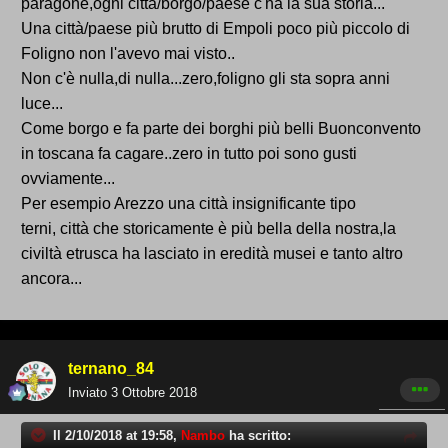
paragone,ogni città/borgo/paese c'ha la sua storia...
inferiori a Foligno, come hai scritto prima?
Una città/paese più brutto di Empoli poco più piccolo di
Ps: bel topic!
Foligno non l'avevo mai visto..
Non c'è nulla,di nulla...zero,foligno gli sta sopra anni
luce...
Come borgo e fa parte dei borghi più belli Buonconvento
in toscana fa cagare..zero in tutto poi sono gusti
ovviamente...
Per esempio Arezzo una città insignificante tipo
terni, città che storicamente è più bella della nostra,la
civiltà etrusca ha lasciato in eredità musei e tanto altro
ancora...
ternano_84
Inviato
3 Ottobre 2018
Il 2/10/2018 at 19:58,
Nambo
ha scritto: