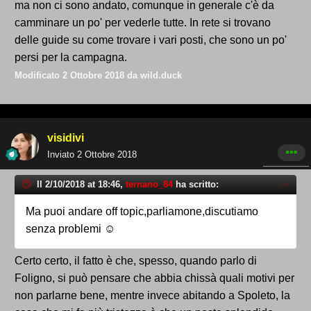
ma non ci sono andato, comunque in generale c'è da
camminare un po' per vederle tutte. In rete si trovano
delle guide su come trovare i vari posti, che sono un po'
persi per la campagna.
Modificato
2 Ottobre 2018
da wild.duck
visidivi
Inviato
2 Ottobre 2018
Il 2/10/2018 at 18:46,
ternano_84
ha scritto:
Ma puoi andare off topic,parliamone,discutiamo
senza problemi ☺
Certo certo, il fatto è che, spesso, quando parlo di
Foligno, si può pensare che abbia chissà quali motivi per
non parlarne bene, mentre invece abitando a Spoleto, la