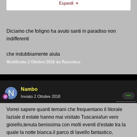
Espandi
fermano per chiedermi dove sta la casa di Don
Matteo.
Cmq, così per sapere, quali sono i posti che ritieni
inferiori a Foligno, come hai scritto prima?
Diciamo che foligno ha avuto santi in paradiso non
Ps: bel topic!
indifferenti
che indubbiamente aiuta
Modificato
2 Ottobre 2018
da Razzotico
Nambo
Inviato
2 Ottobre 2018
Vorrei sapere quanti ternani che frequentano il litorale
laziale d estate hanno mai visitato Tuscania!un vero
gioiello,tenuta benissima con molti eventi d'estate tra la
quale la notte bianca.il parco di lavello fantastico,