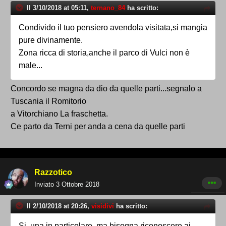
Il 3/10/2018 at 05:11,
ternano_84
ha scritto:
Condivido il tuo pensiero avendola visitata,si mangia
pure divinamente.
Zona ricca di storia,anche il parco di Vulci non è
male...
Concordo se magna da dio da quelle parti...segnalo a
Tuscania il Romitorio
a Vitorchiano La fraschetta.
Ce parto da Terni per anda a cena da quelle parti
Razzotico
Inviato
3 Ottobre 2018
Il 2/10/2018 at 20:26,
visidivi
ha scritto:
Si, una in particolare, ma bisogna riconoscere ai