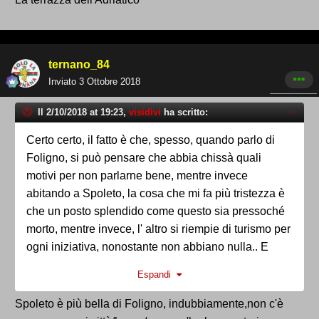
ternano_84
Inviato
3 Ottobre 2018
Il 2/10/2018 at 19:23,
visidivi
ha scritto:
Certo certo, il fatto è che, spesso, quando parlo di
Foligno, si può pensare che abbia chissà quali
motivi per non parlarne bene, mentre invece
abitando a Spoleto, la cosa che mi fa più tristezza è
che un posto splendido come questo sia pressoché
morto, mentre invece, l' altro si riempie di turismo per
ogni iniziativa, nonostante non abbiano nulla.. E
ancora più tristezza c'è l'ho quando i turisti mi
Espandi
fermano per chiedermi dove sta la casa di Don
Matteo.
Spoleto è più bella di Foligno, indubbiamente,non c'è
Cmq, così per sapere, quali sono i posti che ritieni