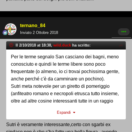
ternano_84
Inviato
2 Ottobre 2018
Il 2/10/2018 at 18:38,
wild.duck
ha scritto:
Per le terme segnalo San casciano dei bagni, meno
conosciuto e quindi le terme libere sono poco
frequentate (o almeno, io ci trovai pochissima gente,
anche perché c'è da camminare un pochino).
Sutri meta notevole per un giretto di pomeriggio
(anfiteatro romano e necropoli etrusca tutto insieme,
oltre ad altre cosine interessanti tutte in un raggio
ristretto).
Espandi
A Bomarzo volendo parte una giornata (parco dei
mostri, "piramide etrusca", case rupestri, cascate di
Sutri è veramente interessante,certo con sgarbi ex
Chia, castello di Pasolini, tagliate romane)
sindaco non è che c'ha fatto una bella figura...avendo