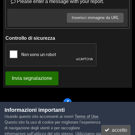
Please enter a message with your report.
Inserisci immagine da URL
Controllo di sicurezza
Invia segnalazione
Informazioni importanti
Usando questo sito acconsenti ai nostri
Terms of Use
.
Lingua
Tema
Contattaci
Cookies
Questo sito fa uso di cookie per migliorare l’esperienza
Powered by Invision Community
di navigazione degli utenti e per raccogliere
accetto
informazioni sull’utilizzo del sito stesso. Utilizziamo sia