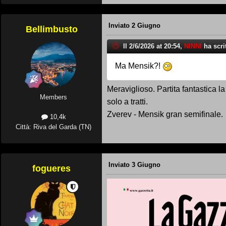
Inviato
2 Giugno
Bellimbusto
Il 2/6/2026 at 20:54,
NINNI
ha scrit
Ma Mensik?!
Meraviglioso. Partita fantastica l
Members
solo a tratti.
Zverev - Mensik gran semifinale.
10,4k
Città: Riva del Garda (TN)
Inviato
3 Giugno
fogueres