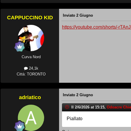
Inviato
2 Giugno
CAPPUCCINO KID
https://youtube.com/shorts/-rT
Curva Nord
24,1k
Città: TORONTO
Inviato
2 Giugno
adriatico
Il 2/6/2026 at 15:15,
Odoacre Chie
Piallato