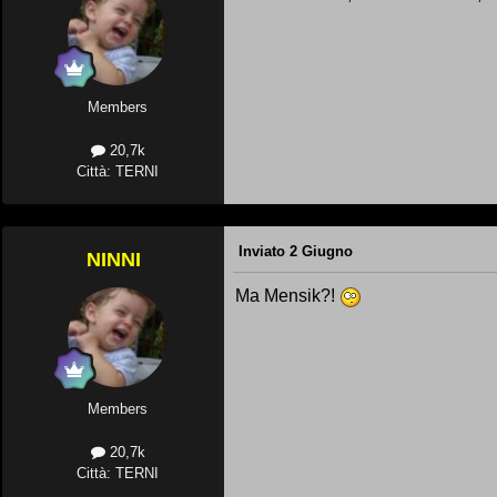
Members
20,7k
Città: TERNI
Inviato
2 Giugno
NINNI
Ma Mensik?!
Members
20,7k
Città: TERNI