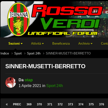
Sezioni
Attività
Beneficenza
Archivio
Cont
Indice
Sport
Sport 24h
SINNER-MUSETTI-BERRETTO
SINNER-MUSETTI-BERRETTO
Da
otap
1 Aprile 2021
in
Sport 24h
PREC
369
370
371
372
373
374
375
376