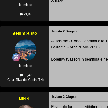
Spiaze
Members
24,3k
Inviato
2 Giugno
Bellimbusto
Aliassime - Cobolli domani alle 
Berrettini - Arnaldi alle 20:15
Bolelli/Vavassori in semifinale n
Members
10,4k
Città: Riva del Garda (TN)
Inviato
2 Giugno
NINNI
E' venuto fuori, incredibilmente, 