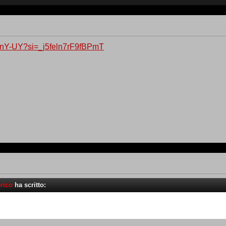
AnJnY-UY?si=_j5feln7rF9fBPmT
rico
ha scritto: