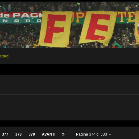
attaci
377
378
379
AVANTI
Pagina 374 di 383