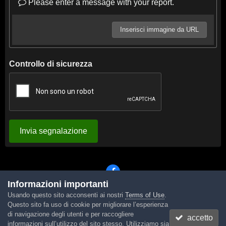
Please enter a message with your report.
Inserisci immagine da URL
Controllo di sicurezza
Invia segnalazione
Informazioni importanti
Usando questo sito acconsenti ai nostri
Terms of Use
.
Lingua
Tema
Contattaci
Cookies
Questo sito fa uso di cookie per migliorare l’esperienza
Powered by Invision Community
di navigazione degli utenti e per raccogliere
accetto
informazioni sull’utilizzo del sito stesso. Utilizziamo sia