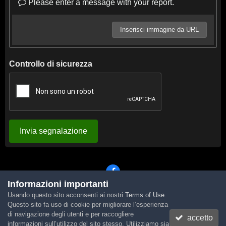
Please enter a message with your report.
Inserisci immagine da URL
Controllo di sicurezza
Invia segnalazione
Informazioni importanti
Usando questo sito acconsenti ai nostri
Terms of Use
.
Lingua
Tema
Contattaci
Cookies
Questo sito fa uso di cookie per migliorare l’esperienza
Powered by Invision Community
di navigazione degli utenti e per raccogliere
accetto
informazioni sull’utilizzo del sito stesso. Utilizziamo sia