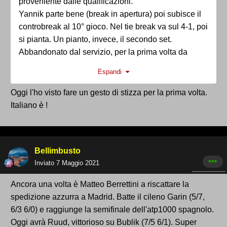
proveniente dalle qualificazioni.
Yannik parte bene (break in apertura) poi subisce il
controbreak al 10° gioco. Nel tie break va sul 4-1, poi
si pianta. Un pianto, invece, il secondo set.
Abbandonato dal servizio, per la prima volta da
quando lo seguo si dimostra svogliato e molle: non
Espandi
una sola traccia del braccio o del temperamento
ai quali ci aveva abituati. Peccato.
Oggi l'ho visto fare un gesto di stizza per la prima volta.
Italiano è !
Bellimbusto
Inviato
7 Maggio 2021
Ancora una volta è Matteo Berrettini a riscattare la
spedizione azzurra a Madrid. Batte il cileno Garin (5/7,
6/3 6/0) e raggiunge la semifinale dell'atp1000 spagnolo.
Oggi avrà Ruud, vittorioso su Bublik (7/5 6/1). Super