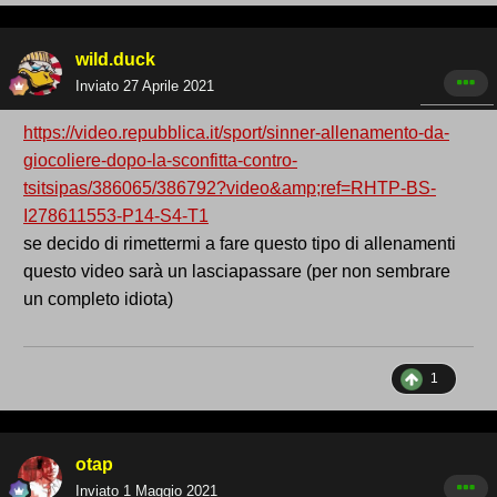
wild.duck
Inviato
27 Aprile 2021
https://video.repubblica.it/sport/sinner-allenamento-da-
giocoliere-dopo-la-sconfitta-contro-
tsitsipas/386065/386792?video&amp;ref=RHTP-BS-
I278611553-P14-S4-T1
se decido di rimettermi a fare questo tipo di allenamenti
questo video sarà un lasciapassare (per non sembrare
un completo idiota)
1
otap
Inviato
1 Maggio 2021