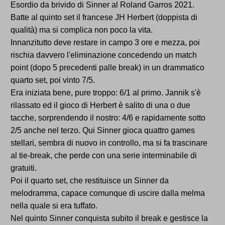
Esordio da brivido di Sinner al Roland Garros 2021.
Batte al quinto set il francese JH Herbert (doppista di
qualità) ma si complica non poco la vita.
Innanzitutto deve restare in campo 3 ore e mezza, poi
rischia davvero l'eliminazione concedendo un match
point (dopo 5 precedenti palle break) in un drammatico
quarto set, poi vinto 7/5.
Era iniziata bene, pure troppo: 6/1 al primo. Jannik s'è
rilassato ed il gioco di Herbert è salito di una o due
tacche, sorprendendo il nostro: 4/6 e rapidamente sotto
2/5 anche nel terzo. Qui Sinner gioca quattro games
stellari, sembra di nuovo in controllo, ma si fa trascinare
al tie-break, che perde con una serie interminabile di
gratuiti.
Poi il quarto set, che restituisce un Sinner da
melodramma, capace comunque di uscire dalla melma
nella quale si era tuffato.
Nel quinto Sinner conquista subito il break e gestisce la