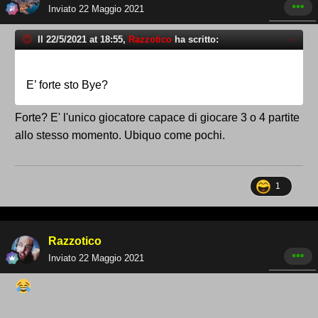
Inviato
22 Maggio 2021
Il 22/5/2021 at 18:55,
Razzotico
ha scritto:
E’ forte sto Bye?
Forte? E' l'unico giocatore capace di giocare 3 o 4 partite
allo stesso momento. Ubiquo come pochi.
1
Razzotico
Inviato
22 Maggio 2021