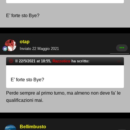
E’ forte sto Bye?
otap
Inviato
22 Maggio 2021
Il 22/5/2021 at 18:55,
Razzotico
ha scritto:
E’ forte sto Bye?
Perde sempre al primo turno, ma almeno non deve fa' le
qualificazioni mai.
Bellimbusto