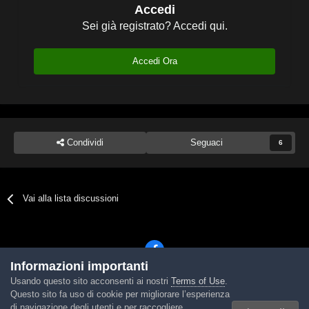
Accedi
Sei già registrato? Accedi qui.
Accedi Ora
Condividi
Seguaci
6
Vai alla lista discussioni
Informazioni importanti
Usando questo sito acconsenti ai nostri
Terms of Use
.
Lingua
Tema
Contattaci
Cookies
Questo sito fa uso di cookie per migliorare l’esperienza
Powered by Invision Community
di navigazione degli utenti e per raccogliere