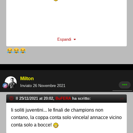
Espandi
scherzo foguè
Milton
Inviato
26 Novembre 2021
Il 25/11/2021 at 20:02,
BuFERA
ha scritto:
li soliti juventini... le finali de champions non
contano, la coppa conta solo vincela! annacce vicino
conta solo a bocce!