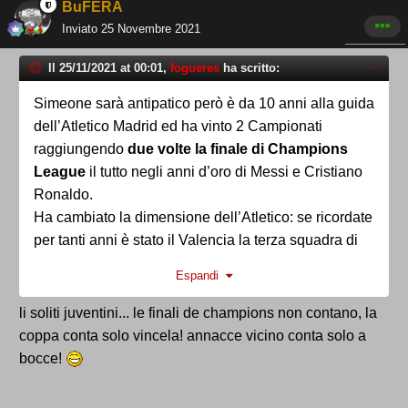
BuFERA
Inviato
25 Novembre 2021
Il 25/11/2021 at 00:01,
fogueres
ha scritto:
Simeone sarà antipatico però è da 10 anni alla guida
dell’Atletico Madrid ed ha vinto 2 Campionati
raggiungendo
due volte la finale di Champions
League
il tutto negli anni d’oro di Messi e Cristiano
Ronaldo.
Ha cambiato la dimensione dell’Atletico: se ricordate
per tanti anni è stato il Valencia la terza squadra di
Spagna contribuendo a rafforzare la società fino al
Espandi
nuovo stadio.
Le sue squadre hanno sempre avuto una grande
li soliti juventini... le finali de champions non contano, la
“spigolosita’”: difficili da affrontare. Sicuramente non
coppa conta solo vincela! annacce vicino conta solo a
pratica il calcio spumeggiante di Guardiola però non
bocce!
è che mi sembra una pippa catenacciara…