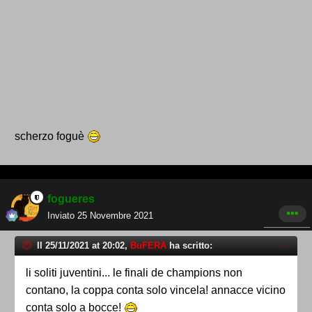
scherzo foguè
fogueres
Inviato
25 Novembre 2021
Il 25/11/2021 at 20:02,
BuFERA
ha scritto:
li soliti juventini... le finali de champions non
contano, la coppa conta solo vincela! annacce vicino
conta solo a bocce!