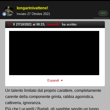
longarinivattene!
Inviato
27 Ottobre 2021
Il 27/10/2021 at 00:15,
classe86_
ha scritto:
Espandi
Un talento limitato dal proprio carattere, completamente
carente della componente grinta, rabbia agonistica,
cattiveria, ignoranza.
Più che Lucarelli / Bartali, gli sarebbe servito un lungo