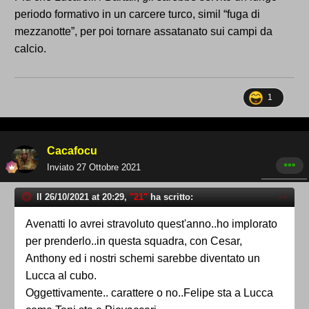
periodo formativo in un carcere turco, simil “fuga di
mezzanotte”, per poi tornare assatanato sui campi da
calcio.
1
Cacafocu
chissà con la cura Lucarelli/Bartali cosa sarebbe
Inviato
27 Ottobre 2021
stato. un peccato per com'è andata, un talento mai
Il 26/10/2021 at 20:29,
"21"
ha scritto:
portato a totale maturazione.
Avenatti lo avrei stravoluto quest'anno..ho implorato
per prenderlo..in questa squadra, con Cesar,
Anthony ed i nostri schemi sarebbe diventato un
Lucca al cubo.
Oggettivamente.. carattere o no..Felipe sta a Lucca