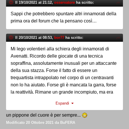
Il 19/10/2021 at 21:12,
osservatore
ha scritto:
Sappi che potrebbero spuntare altri innamorati della
prima ora del forum che la pensano così…
Il 20/10/2021 at 08:53,
bor77
ha scritto:
Mi lego volentieri alla schiera degli innamorati di
Avenatti. Ricordo delle giocate di una tecnica
sopraffina, assolutamente inusuali per un attaccante
della sua stazza. Forse il fatto di essere un
trequartista intrappolato nel corpo di un centravanti
non lo ha aiutato. Forse gli è mancata la garra, forse
la reattività. Rimane un grande incompiuto, ma era
davvero di un'eleganza fuori categoria.
Espandi
un pippone del cuore è per sempre...
Modificato
20 Ottobre 2021
da BuFERA