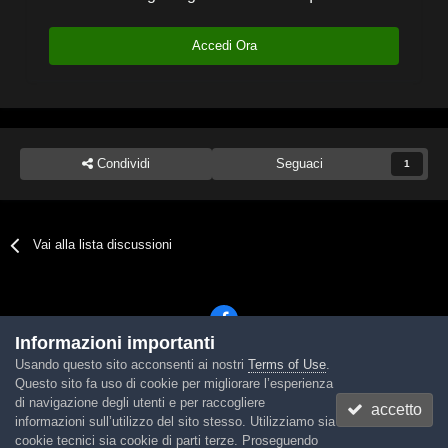
Accedi Ora
Condividi
Seguaci
1
Vai alla lista discussioni
Informazioni importanti
Usando questo sito acconsenti ai nostri
Terms of Use
.
Lingua
Tema
Contattaci
Cookies
Questo sito fa uso di cookie per migliorare l’esperienza
Powered by Invision Community
di navigazione degli utenti e per raccogliere
accetto
informazioni sull’utilizzo del sito stesso. Utilizziamo sia
cookie tecnici sia cookie di parti terze. Proseguendo