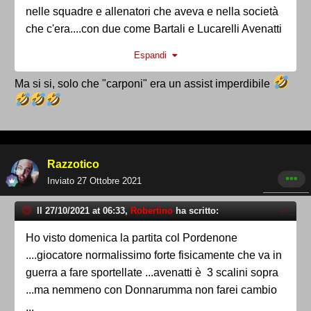
nelle squadre e allenatori che aveva e nella società
che c'era....con due come Bartali e Lucarelli Avenatti
sarebbe un altro...te lo ricordi come giocava
Espandi
Vantaggiato prima di Lucarelli si? Defendi?
Furlan?....
Ma si si, solo che "carponi" era un assist imperdibile
Razzotico
Inviato
27 Ottobre 2021
Il 27/10/2021 at 06:33,
Robertino
ha scritto:
Ho visto domenica la partita col Pordenone
....giocatore normalissimo forte fisicamente che va in
guerra a fare sportellate ...avenatti è 3 scalini sopra
...ma nemmeno con Donnarumma non farei cambio
...