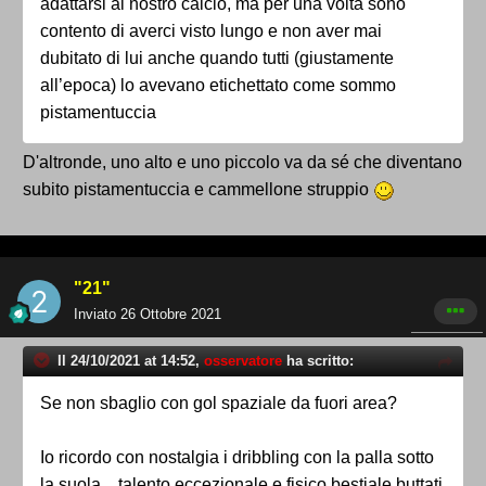
adattarsi al nostro calcio, ma per una volta sono
contento di averci visto lungo e non aver mai
dubitato di lui anche quando tutti (giustamente
all’epoca) lo avevano etichettato come sommo
pistamentuccia
D'altronde, uno alto e uno piccolo va da sé che diventano
subito pistamentuccia e cammellone struppio
"21"
Inviato
26 Ottobre 2021
Il 24/10/2021 at 14:52,
osservatore
ha scritto:
Se non sbaglio con gol spaziale da fuori area?
Io ricordo con nostalgia i dribbling con la palla sotto
la suola…talento eccezionale e fisico bestiale buttati