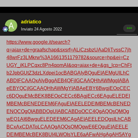
adriatico
Inviato
24 Agosto 2022
https://www.google.it/search?
q=ajax+de+graafschap&sxsrf=ALiCzsbzUAaDIiTvssC7jh
48wrFz3LMkrw%3A1661351179782&source=hp&ei=Cz
UGY_iKLPCqxc8Pn4qomAI&oq=ajax+de+&gs_lcp=ChFt
b2JpbGUtZ3dzLXdpei1ocBABGAIyBQguEIAEMgUILhC
ABDIFCAAQxAIyBggAEB4QFjIGCAAQHhAWMggIABA
eEBYQCjIGCAAQHhAWMgYIABAeEBY6BwgjEOoCEC
c6DQguEMcBEK8BEOoCECc6BAgjECc6EAguELEDEI
MBEMcBENEDEEM6FAguEIAEELEDEIMBEMcBENED
ENQCOgQIABBDOgUIABCABDoOCC4QgAQQsQMQg
wEQ1AI6BwguELEDEEM6CAgAEIAEELEDOgsILhCAB
BCxAxCDAToLCAAQgAQQsQMQgwE6EQguEIAEELE
DEIMBEMcBEK8BUI4LWOIsYLE6aAFwAHgAgAH5AYg