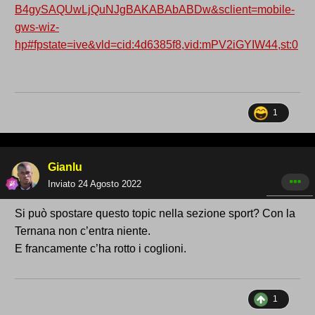
B4gySAQUwLjQuNJgBAKABAbABDw&sclient=mobile-
gws-wiz-
hp#fpstate=ive&vld=cid:4d6385f8,vid:mPV2iGYIW44,st:0
1
Gianlu
Inviato
24 Agosto 2022
Si può spostare questo topic nella sezione sport? Con la
Ternana non c’entra niente.
E francamente c’ha rotto i coglioni.
1