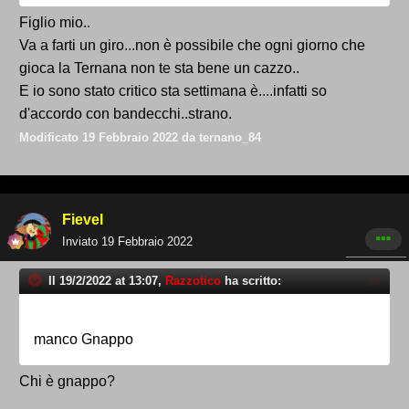
Figlio mio..
Va a farti un giro...non è possibile che ogni giorno che
gioca la Ternana non te sta bene un cazzo..
E io sono stato critico sta settimana è....infatti so
d'accordo con bandecchi..strano.
Modificato
19 Febbraio 2022
da ternano_84
Fievel
Inviato
19 Febbraio 2022
Il 19/2/2022 at 13:07,
Razzotico
ha scritto:
manco Gnappo
Chi è gnappo?