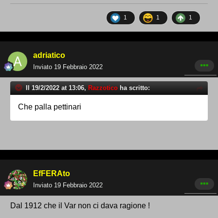
1
1
1
adriatico
Inviato
19 Febbraio 2022
Il 19/2/2022 at 13:06,
Razzotico
ha scritto:
Che palla pettinari
EfFERAto
Inviato
19 Febbraio 2022
Dal 1912 che il Var non ci dava ragione !