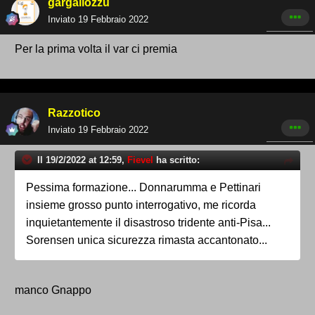
gargallozzu
Inviato
19 Febbraio 2022
Per la prima volta il var ci premia
Razzotico
Inviato
19 Febbraio 2022
Il 19/2/2022 at 12:59,
Fievel
ha scritto:
Pessima formazione... Donnarumma e Pettinari
insieme grosso punto interrogativo, me ricorda
inquietantemente il disastroso tridente anti-Pisa...
Sorensen unica sicurezza rimasta accantonato...
manco Gnappo