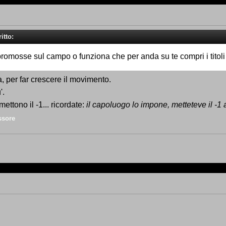
itto:
promosse sul campo o funziona che per anda su te compri i titoli
 per far crescere il movimento.
'.
mettono il -1... ricordate:
il capoluogo lo impone, metteteve il -1 
ssore