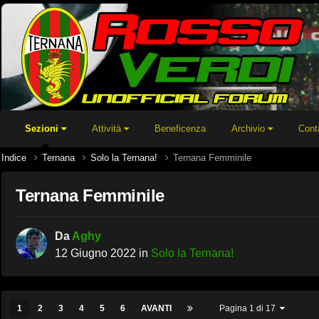
Sezioni
Attività
Beneficenza
Archivio
Cont
Indice
Ternana
Solo la Ternana!
Ternana Femminile
Ternana Femminile
Da
Aghy
12 Giugno 2022
in
Solo la Ternana!
1
2
3
4
5
6
AVANTI
Pagina 1 di 17