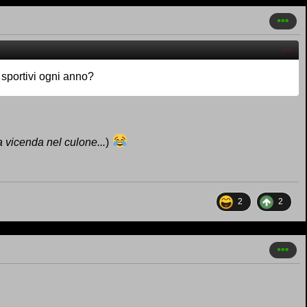
 sportivi ogni anno?
a vicenda nel culone...
)
2
2