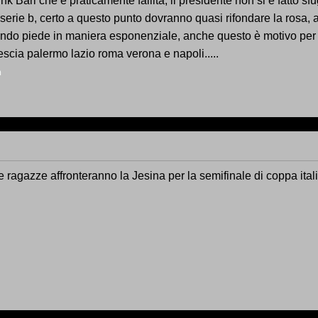
 Pink Bari che è praticamente fallita, il presidente non si è fatto 
 serie b, certo a questo punto dovranno quasi rifondare la rosa, a
endo piede in maniera esponenziale, anche questo è motivo per tr
rescia palermo lazio roma verona e napoli.....
n
le ragazze affronteranno la Jesina per la semifinale di coppa ital