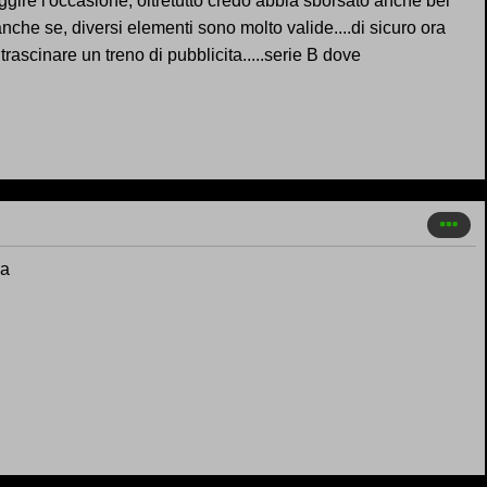
sfuggire l'occasione, oltretutto credo abbia sborsato anche bei
nche se, diversi elementi sono molto valide....di sicuro ora
ascinare un treno di pubblicita.....serie B dove
ia