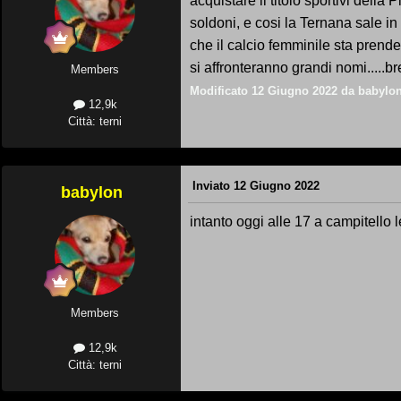
acquistare il titolo sportivi della
soldoni, e cosi la Ternana sale in
che il calcio femminile sta prend
si affronteranno grandi nomi.....b
Members
Modificato
12 Giugno 2022
da babylo
12,9k
Città: terni
Inviato
12 Giugno 2022
babylon
intanto oggi alle 17 a campitello 
Members
12,9k
Città: terni