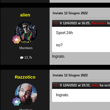
Inviato
12 Giugno 2022
alien
Il 12/6/2022 at 16:25,
Razzotico
ha
Sport 24h
no?
Members
Ingrato.
13,7k
Inviato
12 Giugno 2022
Razzotico
Il 12/6/2022 at 19:33,
alien
ha scri
Ingrato.