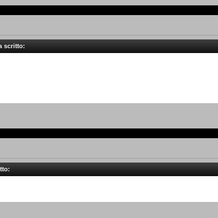
 scritto:
tto: