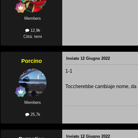
Members
12,9k
Città: terni
Inviato
12 Giugno 2022
Porcino
1-1
Toccherebbe cambiaje nome, da c
Members
25,7k
Inviato
12 Giugno 2022