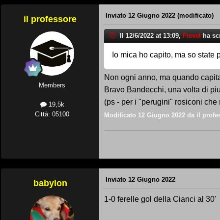
Inviato
12 Giugno 2022
(modificato)
il professore
Il 12/6/2022 at 13:09,
Fievel
ha scr
Io mica ho capito, ma so state 
Non ogni anno, ma quando capita,
Members
Bravo Bandecchi, una volta di piu
(ps - per i "perugini" rosiconi che 
19,5k
Città: 05100
Modificato
12 Giugno 2022
da il profe
Inviato
12 Giugno 2022
babylon
1-0 ferelle gol della Cianci al 30'