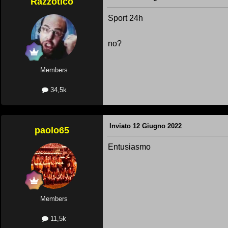
Razzotico
Sport 24h
no?
Members
34,5k
Inviato
12 Giugno 2022
paolo65
Entusiasmo
Members
11,5k