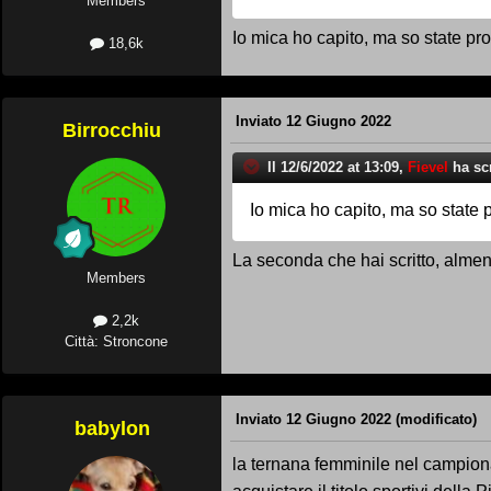
Members
Io mica ho capito, ma so state pr
18,6k
Inviato
12 Giugno 2022
Birrocchiu
Il 12/6/2022 at 13:09,
Fievel
ha scr
Io mica ho capito, ma so state 
La seconda che hai scritto, alme
Members
2,2k
Città: Stroncone
Inviato
12 Giugno 2022
(modificato)
babylon
la ternana femminile nel campionat