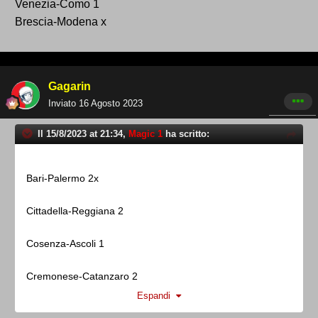
Venezia-Como 1
Brescia-Modena x
Gagarin
Inviato
16 Agosto 2023
Il 15/8/2023 at 21:34,
Magic 1
ha scritto:
Bari -Palermo 2
x
Cittadella-Reg giana 2
Cosenza -Ascoli 1
Cremonese - Catanzaro 2
Espandi
Parma-Feralpisalò X