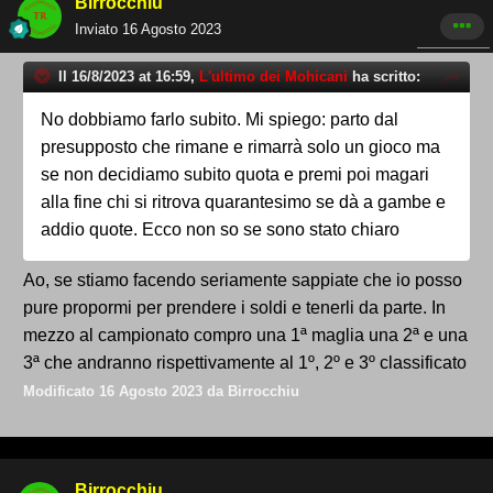
Birrocchiu
Inviato
16 Agosto 2023
Il 16/8/2023 at 16:59,
L'ultimo dei Mohicani
ha scritto:
No dobbiamo farlo subito. Mi spiego: parto dal
presupposto che rimane e rimarrà solo un gioco ma
se non decidiamo subito quota e premi poi magari
alla fine chi si ritrova quarantesimo se dà a gambe e
addio quote. Ecco non so se sono stato chiaro
Ao, se stiamo facendo seriamente sappiate che io posso
pure propormi per prendere i soldi e tenerli da parte. In
mezzo al campionato compro una 1ª maglia una 2ª e una
3ª che andranno rispettivamente al 1º, 2º e 3º classificato
Modificato
16 Agosto 2023
da Birrocchiu
Birrocchiu