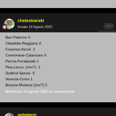
chetestraceki
Inviato
14 Agosto 2023
Bari
-Palermo X
Cittadella-Reg
giana X
Cosenza-Ascoli 2
Cremonese-Catanzaro X
Parma-Feralpisalò 1
Pisa-Lecco. (rinv?). 1
Sudtirol-Spezia X
Venezia-Como 1
Brescia-Modena (rinv?) 2
Modificato
14 Agosto 2023
da chetestraceki
mdmterni