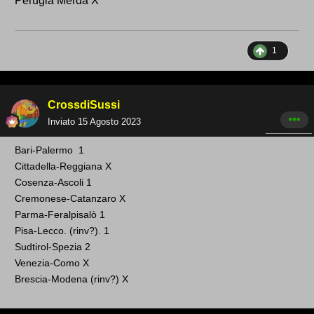
Perugia Merda X
1
CrossdiSussi
Inviato
15 Agosto 2023
Bari
-Palermo 1
Cittadella-Reg giana X
Cosenza
-Ascoli 1
Cremonese -Catanzaro X
Parma-Feralpisalò 1
Pisa-Lecco. (rinv
?). 1
Sudtirol-Spezia 2
Venezia-Como X
Brescia-Modena (rinv?
) X