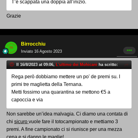
T’è scappata una doppia all’inizio.
Grazie
Birrocchiu
Inviato
16 Agosto 2023
Il 16/8/2023 at 09:06,
L'ultimo dei Mohicani
ha scritto:
Rega però dobbiamo mettere un po' de premi su. I
primi tre maglietta della Ternana.
Metti fossimo una quarantina se mettono €5 a
capoccia e via
Non sarebbe un’idea malvagia. Ci diamo una contata di
chi
sicuro
vuole fare il totocampionato e mettiamo 3
premi. A fine campionato ci si riunisce per una mezza
cena e si danno le maglie!