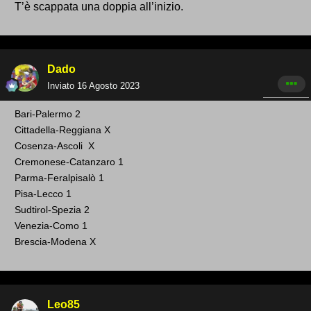
T’è scappata una doppia all’inizio.
Pisa-Lecco. . X
Sudtirol-Spezia 1
Dado
Inviato
16 Agosto 2023
Venezia-Como X
Bari -Palermo 2
Brescia Modena 2
Cittadella-Reggiana X
Cosenza -Ascoli X
Cremonese-Catanzaro 1
Parma-Feralpisalò 1
Pisa-Lecco 1
Sudtirol-Spezia 2
Venezia-Como 1
Brescia-Modena X
Leo85