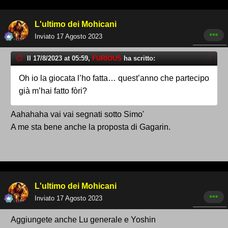
Se arriviamo a 40 mettendo €5 a testa arriveremo ad
€200. Credo che 3 magliette ce scappino. Daje su
L'ultimo dei Mohicani
non fate i timidi.
Inviato
17 Agosto 2023
Il 17/8/2023 at 05:59,
FURIOUS
ha scritto:
Oh io la giocata l’ho fatta… quest’anno che partecipo
già m’hai fatto fòri?
Aahahaha vai vai segnati sotto Simo'
A me sta bene anche la proposta di Gagarin.
L'ultimo dei Mohicani
Inviato
17 Agosto 2023
Aggiungete anche Lu generale e Yoshin