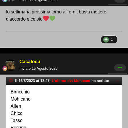
Io settimana prossima torno a Terni, basta mettere
d'accordo e ce sto
1
Cacafocu
Inviato
16 Agosto 2023
Il 16/8/2023 at 18:47,
L'ultimo dei Mohicani
ha scritto:
Birricchiu
Mohicano
Alien
Chico
Tasso
Porcino