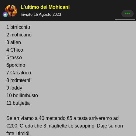
L'ultimo dei Mohicani
Inviato
16 Agosto 2023
1 birricchiu
2 mohicano
3 alien
4 Chico
5 tasso
6porcino
7 Cacafocu
8 mdmterni
9 foddy
10 bellimbusto
11 buttjetta
Se arriviamo a 40 mettendo €5 a testa arriveremo ad
€200. Credo che 3 magliette ce scappino. Daje su non
fate i timidi.