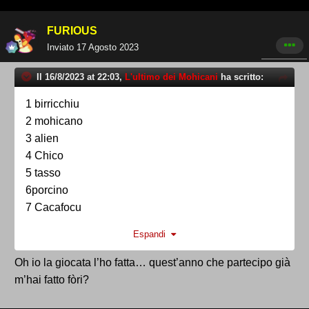
FURIOUS
Inviato
17 Agosto 2023
Il 16/8/2023 at 22:03,
L'ultimo dei Mohicani
ha scritto:
1 birricchiu
2 mohicano
3 alien
4 Chico
5 tasso
6porcino
7 Cacafocu
8 mdmterni
Espandi
9 foddy
10 bellimbusto
Oh io la giocata l’ho fatta… quest’anno che partecipo già
11 buttjetta
m’hai fatto fòri?