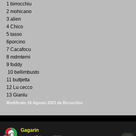
1 birrocchiu
2 mohicano
3 alien
4 Chico
5 tasso
6porcino
7 Cacafocu
8 mdmterni
9 foddy
10 bellimbusto
11 buttjetta
12 Lu cecco
13 Gianlu
Modificato
16 Agosto 2023
da Birrocchiu
Gagarin