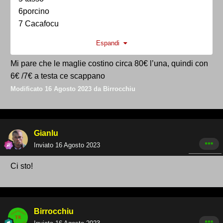
6porcino
7 Cacafocu
8 mdmterni
Espandi
9 foddy
10 bellimbusto
Mi pare che le maglie costino circa 80€ l’una, quindi con
11 buttjetta
6€ /7€ a testa ce scappano
Modificato
16 Agosto 2023
da Birrocchiu
Se arriviamo a 40 mettendo €5 a testa arriveremo ad
€200. Credo che 3 magliette ce scappino. Daje su
non fate i timidi.
Gianlu
Inviato
16 Agosto 2023
Ci sto!
Birrocchiu