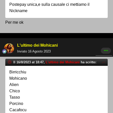
Postepay unica,e sulla causale ci mettiamo il
Nickname
Per me ok
L'ultimo dei Mohicani
Inviato
16 Agosto 2023
Il 16/8/2023 at 18:47,
L'ultimo dei Mohicani
ha scritto:
Birricchiu
Mohicano
Alien
Chico
Tasso
Porcino
Cacafocu