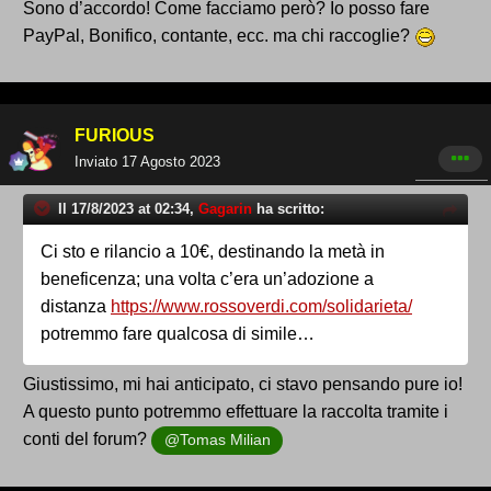
Sono d’accordo! Come facciamo però? Io posso fare
PayPal, Bonifico, contante, ecc. ma chi raccoglie?
FURIOUS
Inviato
17 Agosto 2023
Il 17/8/2023 at 02:34,
Gagarin
ha scritto:
Ci sto e rilancio a 10€, destinando la metà in
beneficenza; una volta c’era un’adozione a
distanza
https://www.rossoverdi.com/solidarieta/
potremmo fare qualcosa di simile…
Giustissimo, mi hai anticipato, ci stavo pensando pure io!
A questo punto potremmo effettuare la raccolta tramite i
conti del forum?
@Tomas Milian