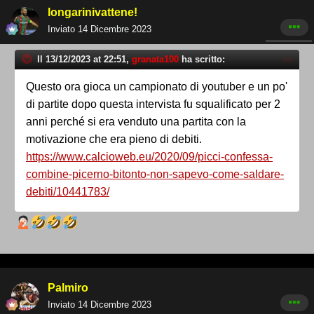
longarinivattene!
Inviato
14 Dicembre 2023
Il 13/12/2023 at 22:51,
granata100
ha scritto:
Questo ora gioca un campionato di youtuber e un po'
di partite dopo questa intervista fu squalificato per 2
anni perché si era venduto una partita con la
motivazione che era pieno di debiti.
https://www.calcioweb.eu/2020/09/picci-confessa-
combine-picerno-bitonto-non-sapevo-come-saldare-
debiti/10441783/
Palmiro
Inviato
14 Dicembre 2023