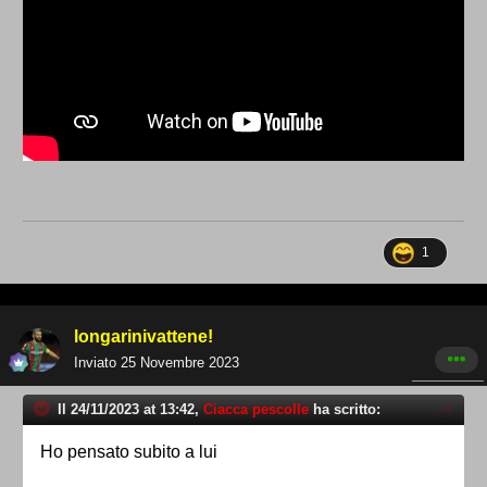
1
longarinivattene!
Inviato
25 Novembre 2023
Il 24/11/2023 at 13:42,
Ciacca pescolle
ha scritto:
Ho pensato subito a lui