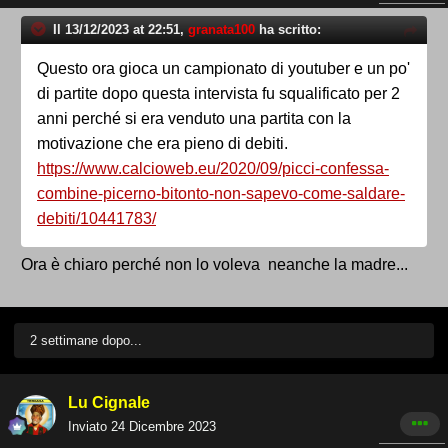
Il 13/12/2023 at 22:51,
granata100
ha scritto:
Questo ora gioca un campionato di youtuber e un po'
di partite dopo questa intervista fu squalificato per 2
anni perché si era venduto una partita con la
motivazione che era pieno di debiti.
https://www.calcioweb.eu/2020/09/picci-confessa-
combine-picerno-bitonto-non-sapevo-come-saldare-
debiti/10441783/
Ora è chiaro perché non lo voleva neanche la madre...
2 settimane dopo...
Lu Cignale
Inviato
24 Dicembre 2023