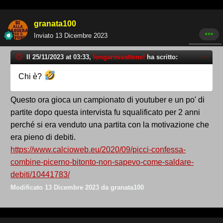
granata100
Inviato
13 Dicembre 2023
Il 25/11/2023 at 03:33,
longarinivattene!
ha scritto:
Chi è?
Questo ora gioca un campionato di youtuber e un po' di
partite dopo questa intervista fu squalificato per 2 anni
perché si era venduto una partita con la motivazione che
era pieno di debiti.
https://www.calcioweb.eu/2020/09/picci-confessa-
combine-picerno-bitonto-non-sapevo-come-saldare-
debiti/10441783/
Modificato
13 Dicembre 2023
da granata100