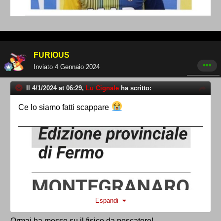
FURIOUS
Inviato
4 Gennaio 2024
Il 4/1/2024 at 06:29,
Lu Cignale
ha scritto:
Ce lo siamo fatti scappare
Espandi
Ormai ha messo su il fisico da pescatore!