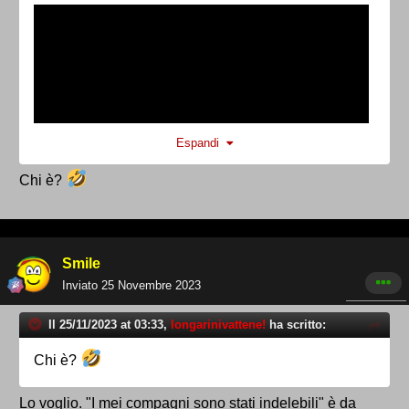
Espandi
Chi è?
Smile
Inviato
25 Novembre 2023
Il 25/11/2023 at 03:33,
longarinivattene!
ha scritto:
Chi è?
Lo voglio. "I mei compagni sono stati indelebili" è da