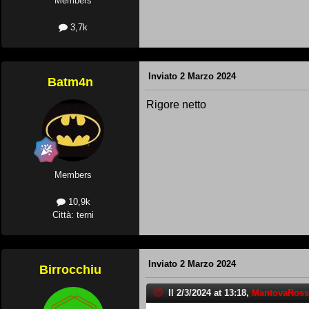
Members
3,7k
Inviato
2 Marzo 2024
Batm4n
Rigore netto
Members
10,9k
Città: terni
Inviato
2 Marzo 2024
Birrocchiu
Il 2/3/2024 at 13:18,
MantovaRoss