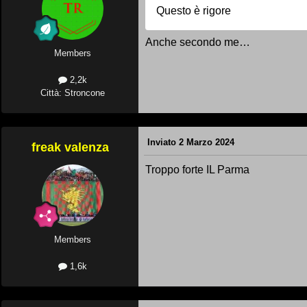
Questo è rigore
Anche secondo me…
Members
2,2k
Città: Stroncone
Inviato
2 Marzo 2024
freak valenza
Troppo forte IL Parma
Members
1,6k