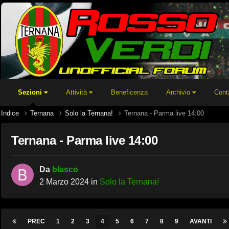
Sezioni
Attività
Beneficenza
Archivio
Cont
Indice
Ternana
Solo la Ternana!
Ternana - Parma live 14:00
Ternana - Parma live 14:00
Da
blasco
2 Marzo 2024
in
Solo la Ternana!
PREC
1
2
3
4
5
6
7
8
9
AVANTI