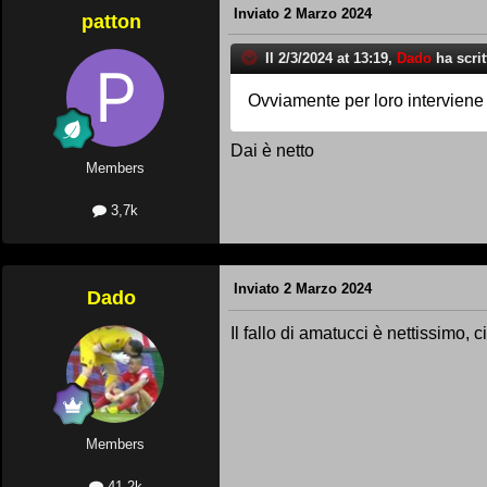
Inviato
2 Marzo 2024
patton
Il 2/3/2024 at 13:19,
Dado
ha scrit
Ovviamente per loro interviene i
Dai è netto
Members
3,7k
Inviato
2 Marzo 2024
Dado
Il fallo di amatucci è nettissimo,
Members
41,2k