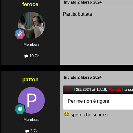
Inviato
2 Marzo 2024
feroce
Partita buttata
Members
10,7k
Inviato
2 Marzo 2024
patton
Il 2/3/2024 at 13:19,
Pericle
ha scr
Per me non è rigore
spero che scherzi
Members
3,7k