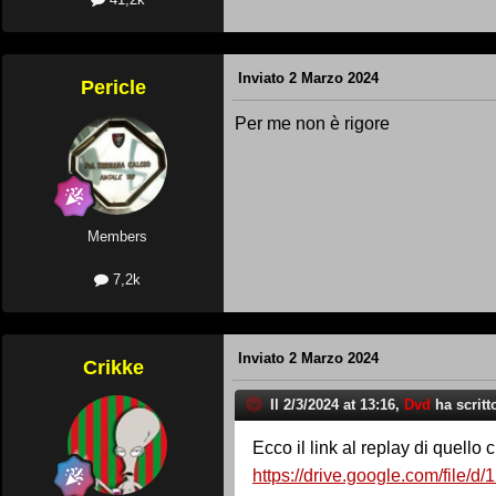
Inviato
2 Marzo 2024
Pericle
Per me non è rigore
Members
7,2k
Inviato
2 Marzo 2024
Crikke
Il 2/3/2024 at 13:16,
Dvd
ha scritt
Ecco il link al replay di quello 
https://drive.google.com/fi