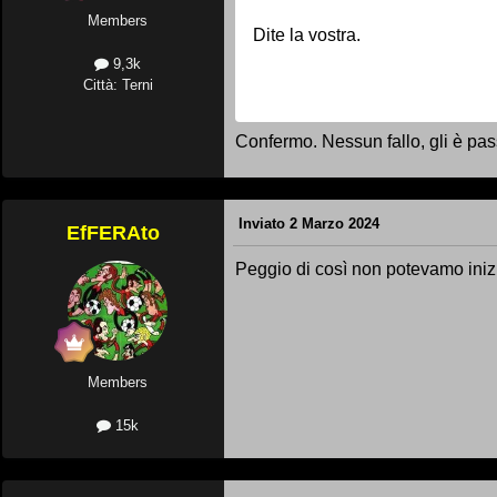
Members
Dite la vostra.
9,3k
Città: Terni
Confermo. Nessun fallo, gli è pas
Inviato
2 Marzo 2024
EfFERAto
Peggio di così non potevamo ini
Members
15k