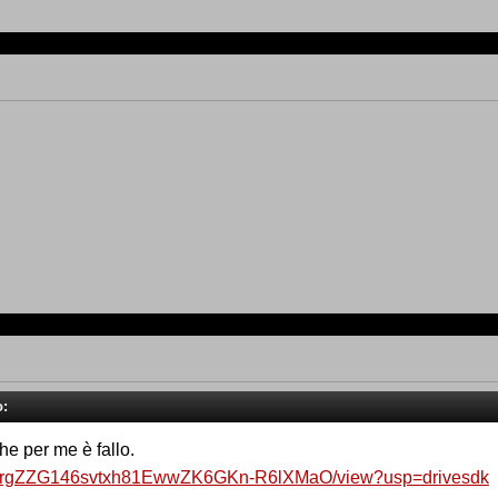
o:
che per me è fallo.
le/d/1rgZZG146svtxh81EwwZK6GKn-R6lXMaO/view?usp=drivesdk