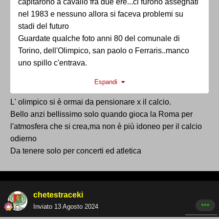
capitarono a cavallo fra due ere...ci furono assegnati
nel 1983 e nessuno allora si faceva problemi su
stadi del futuro
Guardate qualche foto anni 80 del comunale di
Torino, dell'Olimpico, san paolo o Ferraris..manco
uno spillo c'entrava.
L'occasione fu colta benissimo da Milano e Genova
Espandi
(che già partivano bene) e tutto sommato da Roma
(l'unica in cui uno stadio olimpico ha veramente
L' olimpico si è ormai da pensionare x il calcio.
senso) che si ritrovò uno stadio con visibilità
Bello anzi bellissimo solo quando gioca la Roma per
migliorata e tutto coperto.
l'atmosfera che si crea,ma non è più idoneo per il calcio
Malissimo Torino e Bari.
odierno
Napoli almeno ebbe la copertura, Udine e Bologna
Da tenere solo per concerti ed atletica
non fecero niente, Palermo e Cagliari idem
Firenze avvicino i parterre delle curve, abbassando il
terreno di gioco, Verona alla fine ampliò lo stadio
chetestraceki
coprendolo tutto.
Inviato
13 Agosto 2024
Negli anni 80 e 90 gli unici stadi nuovi belli costruiti