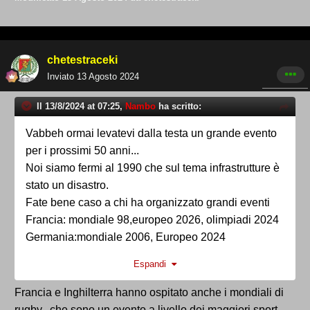
chetestraceki
Inviato
13 Agosto 2024
Il 13/8/2024 at 07:25,
Nambo
ha scritto:
Vabbeh ormai levatevi dalla testa un grande evento
per i prossimi 50 anni...
Noi siamo fermi al 1990 che sul tema infrastrutture è
stato un disastro.
Fate bene caso a chi ha organizzato grandi eventi
Francia: mondiale 98,europeo 2026, olimpiadi 2024
Germania:mondiale 2006, Europeo 2024
Inghilterra: olimpiadi 2012,fasi finale euro 2020,nel
Espandi
mezzo finali di Champions ogni 2/3 anni.
Giusto per fare capire il fiasco del 1990,che non ha
Francia e Inghilterra hanno ospitato anche i mondiali di
fatto seguito a nulla
rugby, che sono un evento a livello dei maggiori sport