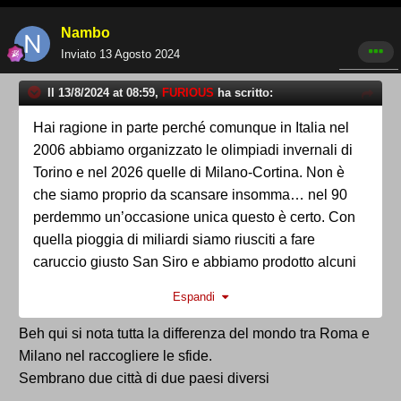
Nambo
Inviato
13 Agosto 2024
Il 13/8/2024 at 08:59,
FURIOUS
ha scritto:
Hai ragione in parte perché comunque in Italia nel
2006 abbiamo organizzato le olimpiadi invernali di
Torino e nel 2026 quelle di Milano-Cortina. Non è
che siamo proprio da scansare insomma… nel 90
perdemmo un’occasione unica questo è certo. Con
quella pioggia di miliardi siamo riusciti a fare
caruccio giusto San Siro e abbiamo prodotto alcuni
tra gli stadi più merdosi del pianeta: il San Nicola di
Espandi
Bari su tutti… sempre per quelle regole e regolette
del coni…
Beh qui si nota tutta la differenza del mondo tra Roma e
Milano nel raccogliere le sfide.
Sembrano due città di due paesi diversi