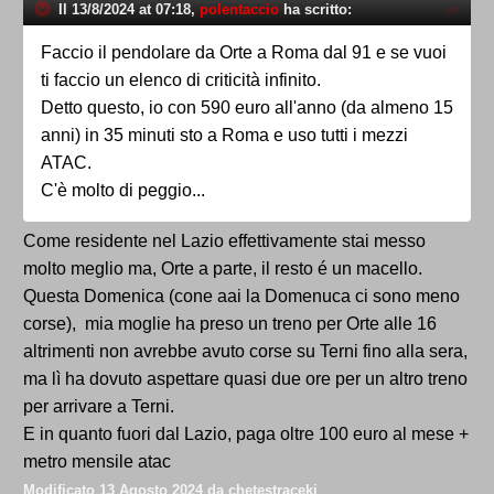
Il 13/8/2024 at 07:18,
polentaccio
ha scritto:
Faccio il pendolare da Orte a Roma dal 91 e se vuoi
ti faccio un elenco di criticità infinito.
Detto questo, io con 590 euro all'anno (da almeno 15
anni) in 35 minuti sto a Roma e uso tutti i mezzi
ATAC.
C'è molto di peggio...
Come residente nel Lazio effettivamente stai messo
molto meglio ma, Orte a parte, il resto é un macello.
Questa Domenica (cone aai la Domenuca ci sono meno
corse), mia moglie ha preso un treno per Orte alle 16
altrimenti non avrebbe avuto corse su Terni fino alla sera,
ma lì ha dovuto aspettare quasi due ore per un altro treno
per arrivare a Terni.
E in quanto fuori dal Lazio, paga oltre 100 euro al mese +
metro mensile atac
Modificato
13 Agosto 2024
da chetestraceki