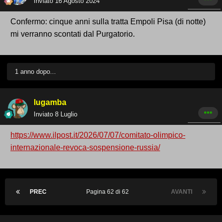
Inviato
16 Agosto 2024
Confermo: cinque anni sulla tratta Empoli Pisa (di notte)
mi verranno scontati dal Purgatorio.
1 anno dopo...
lugamba
Inviato
8 Luglio
https://www.ilpost.it/2026/07/07/comitato-olimpico-
internazionale-revoca-sospensione-russia/
PREC
Pagina 62 di 62
AVANTI