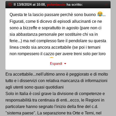
in Italia furono Trieste e Cesena.
Il 13/8/2024 at 10:08,
polentaccio
ha scritto:
Ancona pure da dimenticare, ma lo fece longarini...
Se anziché Italia 90 ci fosse stata Italia 2002
Questa te la lascio passare perchè sono buono
...
probabilmente la cultura prevalente ci avrebbe
Figurati, come ti dicevo di episodi allucinanti ce ne
consentito di avere stadi molto più belli e funzionali.
sono a bizzeffe e soprattutto in agosto (pare non ci
Lo scippo di Euro 2012 e l'umiliazione di Euro 2032
sia abbastanza personale per sostituire chi va in
non ci consentiranno di colmare questo gap.
ferie...) ma nel complesso fare il pendolare su questa
linea credo sia ancora accettabile (se poi i ternani
non rompessero il cazzo per avere treni solo per loro
sarebbe pure meglio
).
Espandi
Era accettabile...nell'ultimo anno è peggiorato e di molto
tutto e i disservizi con relativa mancanza di informazioni
agli utenti sono quasi quotidiani
Solo in Italia è così grave la divisione di competenze e
responsabilità tra centinaia di enti...ecco, le Regioni in
particolare hanno segnato l'inizio della fine del c.d.
"sistema paese". La separazione tra Orte e Terni, nel