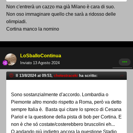
Non c'entrerà un cazzo ma già Milano è cara di suo.
Non oso immaginare quello che sarà a ridosso delle
olimpiadi.
Cortina manco la nomino
LoSballoContinua
Inviato
13 Agosto 2024
Il 13/8/2024 at 09:53,
chetestraceki
ha scritto:
Sono sostanzialmente d'accordo. Lombardia o
Piemonte altro mondo rispetto a Roma, però va detto
sempre Italia è. Basta qui citare lo spreco di Cesana
Pariol e la questione della pista di bob per Cortina. E
non è che só costate/costerebbero bruscolini eh...
O andando più indietro ancora la questione Stadio