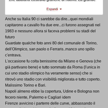
differenza è che hanno saputo sfruttare e rinnovare
Espandi
quello che è stato fatto anni prima, a noi questo
manca. Personalmente nel periodo che ho vissuto a
Anche su Italia 90 ci sarebbe da dire...quei mondiali
Torino ho potuto vedere con i miei occhi tante
capitarono a cavallo fra due ere...ci furono assegnati nel
strutture lasciate marcire, ma per contro il Piemonte
1983 e nessuno allora si faceva problemi su stadi del
ha potuto beneficiare di un Aeroporto Caselle
futuro
completamente rinnovato, una metro che Torino non
Guardate qualche foto anni 80 del comunale di Torino,
aveva, infrastrutture stradali e sulle piste da far
dell'Olimpico, san paolo o Ferraris..manco uno spillo
invidia alle migliori località sciistiche su a
c'entrava.
Bardonecchia - Sauze D’Oulx.
L'occasione fu colta benissimo da Milano e Genova (che
già partivano bene) e tutto sommato da Roma (l'unica in
cui uno stadio olimpico ha veramente senso) che si
ritrovò uno stadio con visibilità migliorata e tutto coperto.
Malissimo Torino e Bari.
Napoli almeno ebbe la copertura, Udine e Bologna non
fecero niente, Palermo e Cagliari idem
Firenze avvicino i parterre delle curve, abbassando il