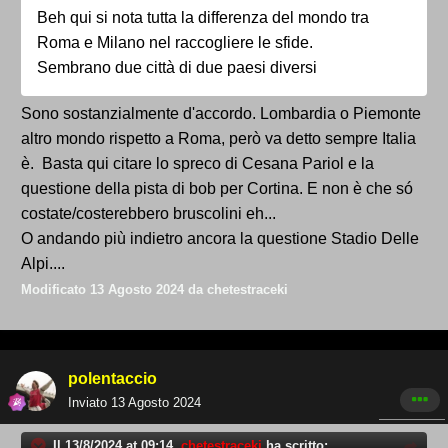
Beh qui si nota tutta la differenza del mondo tra
ha potuto beneficiare di un Aeroporto Caselle
Roma e Milano nel raccogliere le sfide.
completamente rinnovato, una metro che Torino non
Sembrano due città di due paesi diversi
aveva, infrastrutture stradali e sulle piste da far
invidia alle migliori località sciistiche su a
Sono sostanzialmente d'accordo. Lombardia o Piemonte
Bardonecchia - Sauze D’Oulx.
altro mondo rispetto a Roma, però va detto sempre Italia
è. Basta qui citare lo spreco di Cesana Pariol e la
questione della pista di bob per Cortina. E non è che só
costate/costerebbero bruscolini eh...
O andando più indietro ancora la questione Stadio Delle
Alpi....
Modificato
13 Agosto 2024
da chetestraceki
polentaccio
Inviato
13 Agosto 2024
Il 13/8/2024 at 09:14,
chetestraceki
ha scritto: