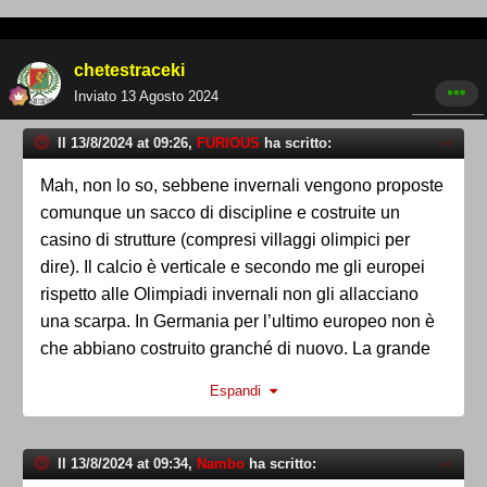
chetestraceki
Inviato
13 Agosto 2024
Il 13/8/2024 at 09:26,
FURIOUS
ha scritto:
Mah, non lo so, sebbene invernali vengono proposte
comunque un sacco di discipline e costruite un
casino di strutture (compresi villaggi olimpici per
dire). Il calcio è verticale e secondo me gli europei
rispetto alle Olimpiadi invernali non gli allacciano
una scarpa. In Germania per l’ultimo europeo non è
che abbiano costruito granché di nuovo. La grande
differenza è che hanno saputo sfruttare e rinnovare
Espandi
quello che è stato fatto anni prima, a noi questo
manca. Personalmente nel periodo che ho vissuto a
Torino ho potuto vedere con i miei occhi tante
Il 13/8/2024 at 09:34,
Nambo
ha scritto:
strutture lasciate marcire, ma per contro il Piemonte