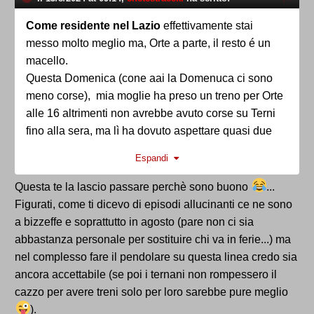
Come residente nel Lazio
effettivamente stai
messo molto meglio ma, Orte a parte, il resto é un
macello.
Questa Domenica (cone aai la Domenuca ci sono
meno corse), mia moglie ha preso un treno per Orte
alle 16 altrimenti non avrebbe avuto corse su Terni
fino alla sera, ma lì ha dovuto aspettare quasi due
ore per un altro treno per arrivare a Terni.
Espandi
E in quanto fuori dal Lazio, paga oltre 100 euro al
mese + metro mensile atac
Questa te la lascio passare perchè sono buono
...
Figurati, come ti dicevo di episodi allucinanti ce ne sono
a bizzeffe e soprattutto in agosto (pare non ci sia
abbastanza personale per sostituire chi va in ferie...) ma
nel complesso fare il pendolare su questa linea credo sia
ancora accettabile (se poi i ternani non rompessero il
cazzo per avere treni solo per loro sarebbe pure meglio
).